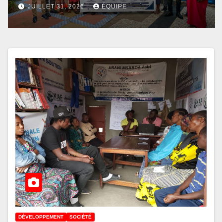
les capacités des acteurs
JUILLET 31, 2026
ÉQUIPE
communautaires sur la
prévention d’Ebola
DÉVELOPPEMENT
SOCIÉTÉ