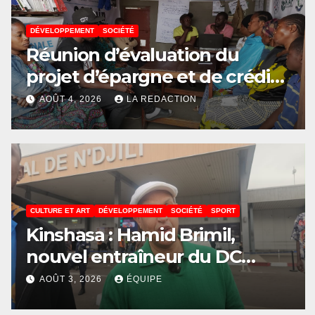
DÉVELOPPEMENT
SOCIÉTÉ
Réunion d’évaluation du
projet d’épargne et de crédit
de JIRANI MSAADA Asbl : des
AOÛT 4, 2026
LA REDACTION
résultats encourageants et
une expansion annoncée
CULTURE ET ART
DÉVELOPPEMENT
SOCIÉTÉ
SPORT
Kinshasa : Hamid Brimil,
nouvel entraîneur du DC
Virunga sur place, cap sur les
AOÛT 3, 2026
ÉQUIPE
préparatifs de la Coupe de la