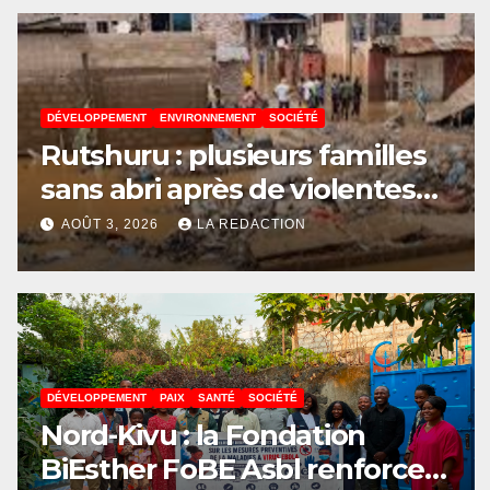
Confédération de la CAF
DÉVELOPPEMENT
ENVIRONNEMENT
SOCIÉTÉ
Rutshuru : plusieurs familles
sans abri après de violentes
intempéries à Vitshumbi
AOÛT 3, 2026
LA REDACTION
DÉVELOPPEMENT
PAIX
SANTÉ
SOCIÉTÉ
Nord-Kivu : la Fondation
BiEsther FoBE Asbl renforce