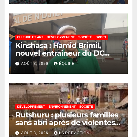
une expansion annoncée
CULTURE ET ART
DÉVELOPPEMENT
SOCIÉTÉ
SPORT
Kinshasa : Hamid Brimil,
nouvel entraîneur du DC
Virunga sur place, cap sur les
AOÛT 3, 2026
ÉQUIPE
préparatifs de la Coupe de la
Confédération de la CAF
DÉVELOPPEMENT
ENVIRONNEMENT
SOCIÉTÉ
Rutshuru : plusieurs familles
sans abri après de violentes
intempéries à Vitshumbi
AOÛT 3, 2026
LA REDACTION