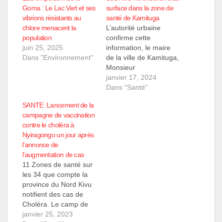
Goma : Le Lac Vert et ses
surface dans la zone de
vibrions résistants au
santé de Kamituga
chlore menacent la
L’autorité urbaine
population
confirme cette
juin 25, 2025
information, le maire
Dans "Environnement"
de la ville de Kamituga,
Monsieur
Alexandre BUNDYA
janvier 17, 2024
M'PILA, alerte sur
Dans "Santé"
l'existence de cette
SANTE: Lancement de la
maladie dans la zone
campagne de vaccination
de santé de Kamituga,
contre le choléra à
suite aux informations
Nyiragongo un jour après
fournies par
l’annonce de
les services
l’augmentation de cas
techniques de cette
11 Zones de santé sur
zone de santé. Ceci
les 34 que compte la
nous est parvenu ce
province du Nord Kivu
lundi 15 Janvier 2024
notifient des cas de
dans un message
Choléra. Le camp de
officiel…
kanyarutshinya dans la
janvier 25, 2023