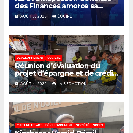
des Finances amorce sa
révolution numérique pour
AOÛT 6, 2026
ÉQUIPE
un contrôle permanent des
finances publiques
DÉVELOPPEMENT
SOCIÉTÉ
Réunion d’évaluation du
projet d’épargne et de crédit
de JIRANI MSAADA Asbl : des
AOÛT 4, 2026
LA REDACTION
résultats encourageants et
une expansion annoncée
CULTURE ET ART
DÉVELOPPEMENT
SOCIÉTÉ
SPORT