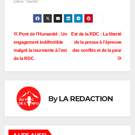
zone de santé de
Dans "Santé"
Nyiragongo et bien de
centres d'hébergement
des déplacés de
guerre dans la zone de
santé voisine de
Navigation
Pont de l’Humanité : Un
Est de la RDC : La liberté
karisimbi en sont
engagement indéfectible
de la presse à l’épreuve
l'épicentre.…
de
malgré la tourmente à l’est
des conflits et de la peur
l’article
de la RDC
By
LA REDACTION