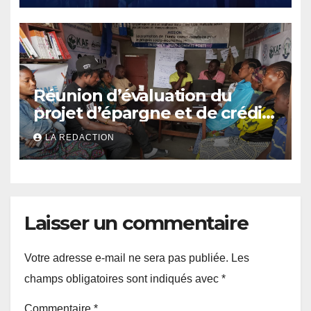
finances publiques
Réunion d’évaluation du
projet d’épargne et de crédit
de JIRANI MSAADA Asbl : des
LA REDACTION
résultats encourageants et
une expansion annoncée
Laisser un commentaire
Votre adresse e-mail ne sera pas publiée.
Les
champs obligatoires sont indiqués avec
*
Commentaire
*