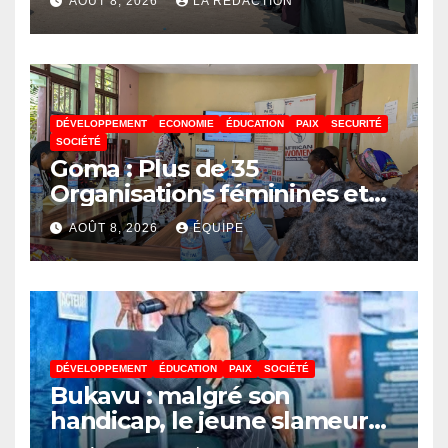
AOÛT 8, 2026
LA REDACTION
DÉVELOPPEMENT
ECONOMIE
ÉDUCATION
PAIX
SECURITÉ
SOCIÉTÉ
Goma : Plus de 35
Organisations féminines et
associations des jeunes
AOÛT 8, 2026
ÉQUIPE
réunies pour parler paix
DÉVELOPPEMENT
ÉDUCATION
PAIX
SOCIÉTÉ
Bukavu : malgré son
handicap, le jeune slameur
Akonkwa Kenyata Bernard