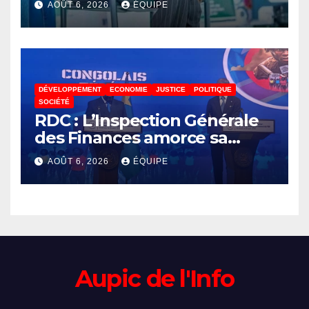
AOÛT 6, 2026
ÉQUIPE
lance un appel à la solidarité
pour poursuivre ses études
DÉVELOPPEMENT
ECONOMIE
JUSTICE
POLITIQUE
SOCIÉTÉ
RDC : L’Inspection Générale
des Finances amorce sa
révolution numérique pour
AOÛT 6, 2026
ÉQUIPE
un contrôle permanent des
finances publiques
Aupic de l'Info