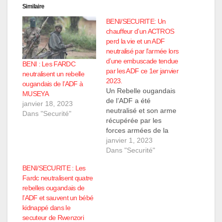
Similaire
BENI/SECURITE: Un
chauffeur d’un ACTROS
perd la vie et un ADF
neutralisé par l’armée lors
d’une embuscade tendue
BENI : Les FARDC
par les ADF ce 1er janvier
neutralisent un rebelle
2023.
ougandais de l’ADF à
Un Rebelle ougandais
MUSEYA
de l’ADF a été
janvier 18, 2023
neutralisé et son arme
Dans "Securité"
récupérée par les
forces armées de la
RDC l'après-midi de ce
janvier 1, 2023
dimanche 1er Janvier
Dans "Securité"
2023. Notre source
BENI/SECURITE : Les
renseigne que ce
Fardc neutralisent quatre
rebelle a été neutralisé
rebelles ougandais de
après avoir tué un
l’ADF et sauvent un bébé
chauffeur d'un camion
kidnappé dans le
entre la localité
secuteur de Rwenzori
MAKISABO et pont