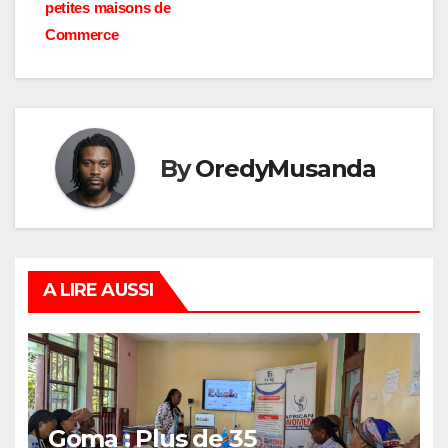
petites maisons de
Commerce
By
OredyMusanda
A LIRE AUSSI
Goma : Plus de 35