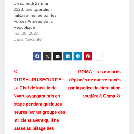
Ce samedi 27 mai
SEMULIKI dans…
2023, une opération
militaire menée par les
Forces Armées de la
République
Démocratique du
mai 28, 2023
Congo (Fardc) dans la
Dans "Securité"
vallée de
KINIAMBAHORE,
secteur de RWENZORI
en territoire de Beni, a
abouti à la
Navigation
GOMA : Les motards
neutralisation de
RUTSHURU/SECURITE :
déplacés de guerre tracés
quatre rebelles
de
ougandais appartenant
Le Chef de localité de
par la police de circulation
à l'Allied Democratic
l’article
Nyarukwangara pris en
routière à Goma
Forces (ADF). De plus,
otage pendant quelques
les…
heures par un groupe des
miliciens avant qu’il ne
passe au pillage des