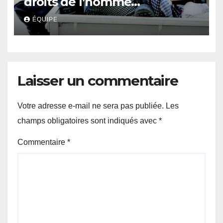
droits de l’homme
accentuent leur cruauté
ÉQUIPE
envers l’homme congolais
Laisser un commentaire
Votre adresse e-mail ne sera pas publiée.
Les
champs obligatoires sont indiqués avec
*
Commentaire
*