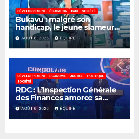
DÉVELOPPEMENT
ÉDUCATION
PAIX
SOCIÉTÉ
Bukavu : malgré son
handicap, le jeune slameur
Akonkwa Kenyata Bernard
AOÛT 6, 2026
ÉQUIPE
lance un appel à la solidarité
pour poursuivre ses études
DÉVELOPPEMENT
ECONOMIE
JUSTICE
POLITIQUE
SOCIÉTÉ
RDC : L’Inspection Générale
des Finances amorce sa
révolution numérique pour
AOÛT 6, 2026
ÉQUIPE
un contrôle permanent des
finances publiques