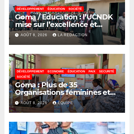
DÉVELOPPEMENT
ÉDUCATION
SOCIÉTÉ
Goma / Education : l’UCNDK
mise sur l’excellence et
l’employabilité des jeunes
AOÛT 8, 2026
LA REDACTION
DÉVELOPPEMENT
ECONOMIE
ÉDUCATION
PAIX
SECURITÉ
SOCIÉTÉ
Goma : Plus de 35
Organisations féminines et
associations des jeunes
AOÛT 8, 2026
ÉQUIPE
réunies pour parler paix