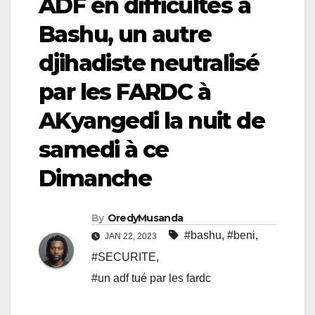
ADF en difficultés à
Bashu, un autre
djihadiste neutralisé
par les FARDC à
AKyangedi la nuit de
samedi à ce
Dimanche
By
OredyMusanda
#bashu
,
#beni
,
JAN 22, 2023
#SECURITE
,
#un adf tué par les fardc