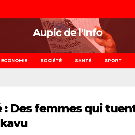
Aupic de l'Info
ECONOMIE
SOCIÉTÉ
SANTÉ
SPORT
 : Des femmes qui tuen
ukavu