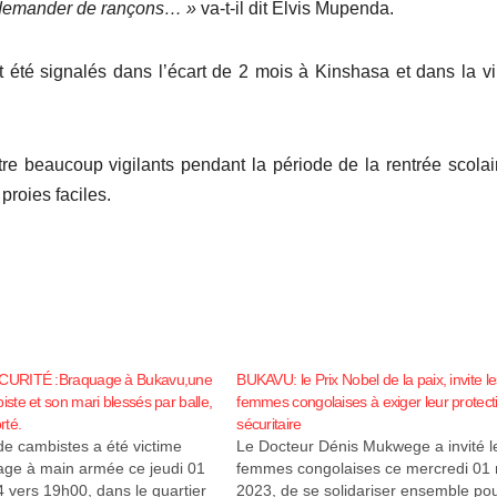
 demander de
rançons… »
va-t-il dit Elvis Mupenda.
 été signalés dans l’écart de 2 mois à Kinshasa et dans la vi
tre beaucoup vigilants pendant la période de la rentrée scolai
proies faciles.
URITÉ :Braquage à Bukavu,une
BUKAVU: le Prix Nobel de la paix, invite le
te et son mari blessés par balle,
femmes congolaises à exiger leur protect
rté.
sécuritaire
e cambistes a été victime
Le Docteur Dénis Mukwege a invité l
age à main armée ce jeudi 01
femmes congolaises ce mercredi 01
4 vers 19h00, dans le quartier
2023, de se solidariser ensemble po