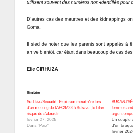
utilisent souvent des numéros non-identifiés pour
D’autres cas des meurtres et des kidnappings ont
Goma.
Il sied de noter que les parents sont appelés à ê
arrive bientôt, car étant dans beaucoup de cas des 
Elie CIRHUZA
Similaire
Sud-kivu/Sécurité : Explosion meurtrière lors
BUKAVU/SÉC
d’un meeting de l’AFC/M23 à Bukavu , le bilan
femme cambis
risque de s’alourdir
argent empo
février 27, 2025
Un couple d
Dans "Paix"
d'un braqu
février 202