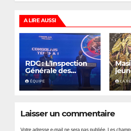
A LIRE AUSSI
RDC : L’Inspection
Masi
Générale des
jeun
Finances amorce sa
retr
ÉQUIPE
LA R
révolution
ligo
numérique pour un
Mob
contrôle
permanent des
Laisser un commentaire
finances publiques
Votre adresse e-mail ne sera pas publiée.
Les champs