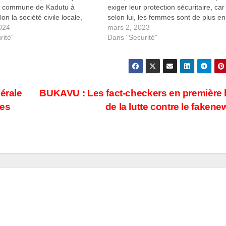
a commune de Kadutu à
exiger leur protection sécuritaire, car
n la société civile locale,
selon lui, les femmes sont de plus en
 Mwamini et son mari
2024
victimes des tueries, des viols ainsi 
mars 2, 2023
irhuza rentraient chez eux
rité"
des violences sexuelles en cette pér
Dans "Securité"
journée de…
où le Rwanda continue…
érale
BUKAVU : Les fact-checkers en première 
les
de la lutte contre le faken