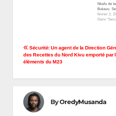
Nkafu de l
Bukavu. Selo
Mme Yvette
février 2, 
Alexandre C
Dans "Secu
après une 
Navigation
Sécurité: Un agent de la Direction Gén
des Recettes du Nord Kivu emporté par 
de
éléments du M23
l’article
By
OredyMusanda