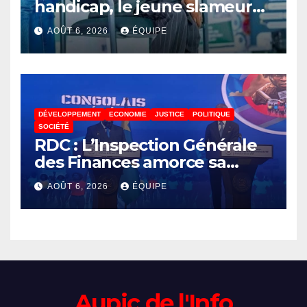
handicap, le jeune slameur
Akonkwa Kenyata Bernard
AOÛT 6, 2026
ÉQUIPE
lance un appel à la solidarité
pour poursuivre ses études
DÉVELOPPEMENT
ECONOMIE
JUSTICE
POLITIQUE
SOCIÉTÉ
RDC : L’Inspection Générale
des Finances amorce sa
révolution numérique pour
AOÛT 6, 2026
ÉQUIPE
un contrôle permanent des
finances publiques
Aupic de l'Info