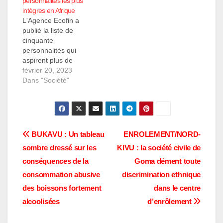
personnalités les plus
Congo. Une
intègres en Afrique
candidature tant
L'Agence Ecofin a
entendue par bien des
publié la liste de
congolais mais
cinquante
tombent en retard
personnalités qui
selon certains
aspirent plus de
analyses. A moins…
confiance sur le
février 20, 2023
continent Africain. Ces
Dans "Société"
personnalités ont été
désignées par les
lecteurs de cette
agence du 31 janvier
au 2 février 2023. Avec
Navigation
BUKAVU : Un tableau
ENROLEMENT/NORD-
ce classement, nous y
sombre dressé sur les
KIVU : la société civile de
observons plusieurs
de
têtes et leaders
conséquences de la
Goma dément toute
africains dans les
l’article
consommation abusive
discrimination ethnique
différents…
des boissons fortement
dans le centre
alcoolisées
d’enrôlement