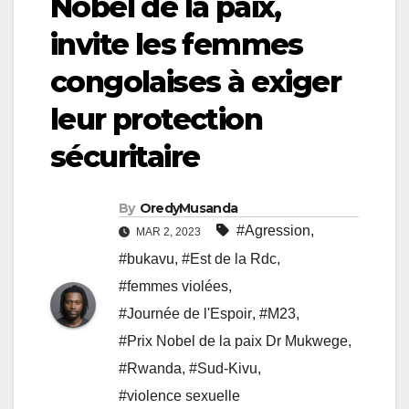
Nobel de la paix,
invite les femmes
congolaises à exiger
leur protection
sécuritaire
By
OredyMusanda
#Agression
,
MAR 2, 2023
#bukavu
,
#Est de la Rdc
,
#femmes violées
,
#Journée de l'Espoir
,
#M23
,
#Prix Nobel de la paix Dr Mukwege
,
#Rwanda
,
#Sud-Kivu
,
#violence sexuelle