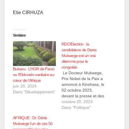
Elie CIRHUZA
Similaire
RDC/Election : la
candidature de Denis
Mukwege est un vrai
dilemme pour le
congolais
Bukavu : L’HGR de Panzi
Le Docteur Mukwege,
ou l’Eldorado sanitaire au
Prix Nobel de la Paix a
cœur de l’Afrique
annoncé à Kinshasa, le
juin 20, 2024
02 octobre 2023,
Dans "Développement"
devant la presse et des
convives sa
octobre 20, 2023
candidature à la
Dans "Politique"
présidence de la
AFRIQUE : Dr. Dénis
République
Mukwege l’un de ces 50
Démocratique du