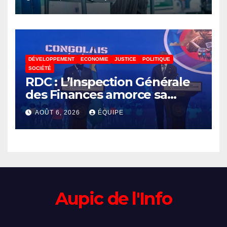
lance un appel à la solidarité
pour poursuivre ses études
DÉVELOPPEMENT
ECONOMIE
JUSTICE
POLITIQUE
SOCIÉTÉ
RDC : L’Inspection Générale
des Finances amorce sa
révolution numérique pour
AOÛT 6, 2026
ÉQUIPE
un contrôle permanent des
finances publiques
Aupic de l'Info