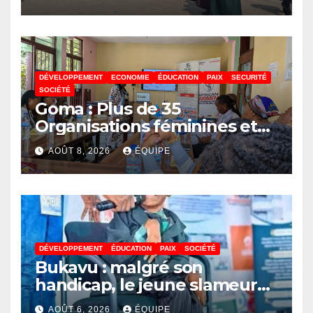
DÉVELOPPEMENT
ECONOMIE
ÉDUCATION
PAIX
SECURITÉ
SOCIÉTÉ
Goma : Plus de 35
Organisations féminines et
associations des jeunes
AOÛT 8, 2026
ÉQUIPE
réunies pour parler paix
DÉVELOPPEMENT
ÉDUCATION
PAIX
SOCIÉTÉ
Bukavu : malgré son
handicap, le jeune slameur
Akonkwa Kenyata Bernard
AOÛT 6, 2026
ÉQUIPE