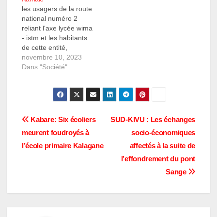
de kadutu a fait savoir
décision a été prise par
les usagers de la route
que cette route est
le gouverneur
national numéro 2
menacée par des
intérimaire Marc
reliant l'axe lycée wima
érosions et…
Malago lors d'une
- istm et les habitants
visite…
de cette entité,
interpellent les
novembre 10, 2023
autorités de la ville de
Dans "Société"
Bukavu face aux
maisons construites
anarchiquement
chaque jour sur ce site
qualifié impropre à la
Navigation
Kabare: Six écoliers
SUD-KIVU : Les échanges
construction par les
meurent foudroyés à
socio-économiques
autorités et qui met
de
la…
l’école primaire Kalagane
affectés à la suite de
l’article
l’effondrement du pont
Sange