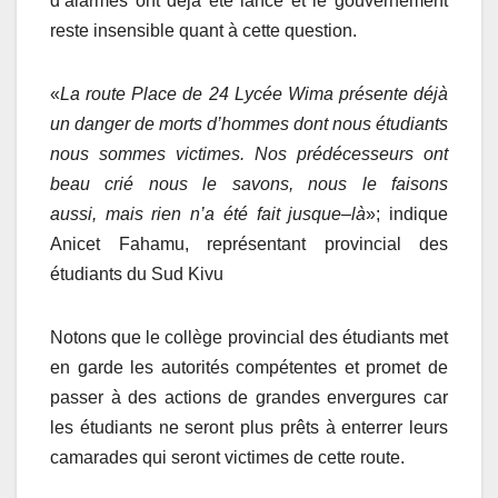
d’alarmes ont déjà été lancé et le gouvernement
reste insensible quant à cette question.
«
La route
P
lace de 24
Ly
cée
Wi
ma présente déjà
un danger de morts d’hommes dont nous étudiants
nous sommes victimes. Nos prédécesseurs ont
b
eau
crié nous le savons
, nous le faisons
aussi,
mais rien n’a été fait jusque
–
là
»; indique
Anicet Fahamu, représentant provincial des
étudiants du Sud Kivu
Notons que le collège provincial des étudiants met
en garde les autorités compétentes et promet de
passer à des actions de grandes envergures car
les étudiants ne seront plus prêts à enterrer leurs
camarades qui seront victimes de cette route.