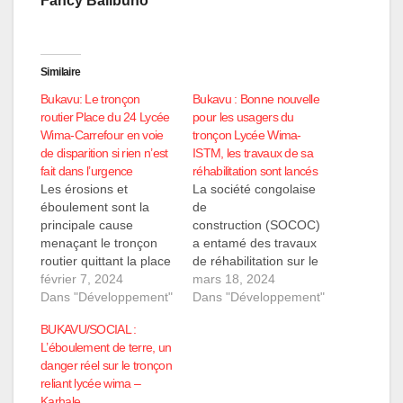
Fancy Balibuno
Similaire
Bukavu: Le tronçon
Bukavu : Bonne nouvelle
routier Place du 24 Lycée
pour les usagers du
Wima-Carrefour en voie
tronçon Lycée Wima-
de disparition si rien n’est
ISTM, les travaux de sa
fait dans l’urgence
réhabilitation sont lancés
Les érosions et
La société congolaise
éboulement sont la
de
principale cause
construction (SOCOC)
menaçant le tronçon
a entamé des travaux
routier quittant la place
de réhabilitation sur le
de l'indépendance
février 7, 2024
tronçon routier reliant
mars 18, 2024
lycée wima-carrefour
Dans "Développement"
la place du 24 au
Dans "Développement"
vers la commune de
Lycée Wima et à
BUKAVU/SOCIAL :
kadutu. Contacté à ce
l'ISTM, entraînant la
L’éboulement de terre, un
sujet, Faustin Buroko
fermeture de la route
danger réel sur le tronçon
chef du quartier
aux usagers pendant
reliant lycée wima –
Nyakaliba en commune
24 heures. Cette
Karhale