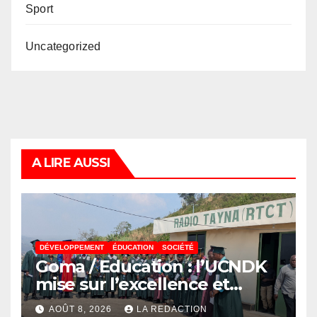
Sport
Uncategorized
A LIRE AUSSI
DÉVELOPPEMENT
ÉDUCATION
SOCIÉTÉ
Goma / Education : l’UCNDK
mise sur l’excellence et
l’employabilité des jeunes
AOÛT 8, 2026
LA REDACTION