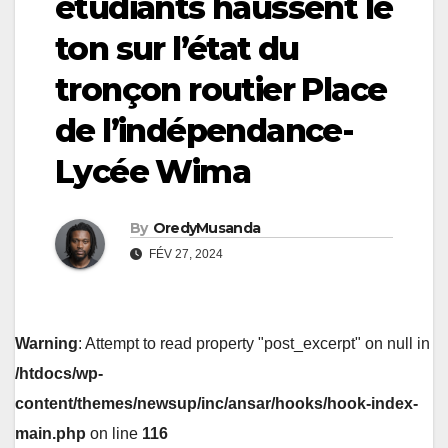
étudiants haussent le
ton sur l’état du
tronçon routier Place
de l’indépendance-
Lycée Wima
By
OredyMusanda
FÉV 27, 2024
Warning
: Attempt to read property "post_excerpt" on null in
/htdocs/wp-
content/themes/newsup/inc/ansar/hooks/hook-index-
main.php
on line
116