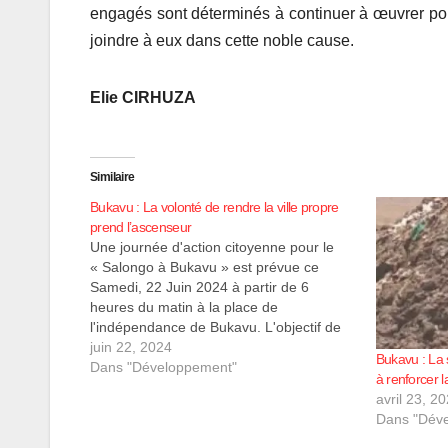
engagés sont déterminés à continuer à œuvrer pour
joindre à eux dans cette noble cause.
Elie CIRHUZA
Similaire
Bukavu : La volonté de rendre la ville propre
prend l’ascenseur
Une journée d'action citoyenne pour le
« Salongo à Bukavu » est prévue ce
Samedi, 22 Juin 2024 à partir de 6
heures du matin à la place de
l'indépendance de Bukavu. L'objectif de
cette initiative est de rendre cet espace
juin 22, 2024
Bukavu : La s
public propre en enlevant les déchets qui
Dans "Développement"
à renforcer 
s'y trouvent. Cette journée…
avril 23, 2
Dans "Dév