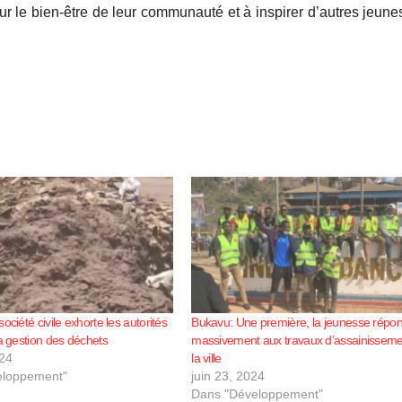
 le bien-être de leur communauté et à inspirer d’autres jeune
ociété civile exhorte les autorités
Bukavu: Une première, la jeunesse répo
la gestion des déchets
massivement aux travaux d’assainisseme
024
la ville
eloppement"
juin 23, 2024
Dans "Développement"