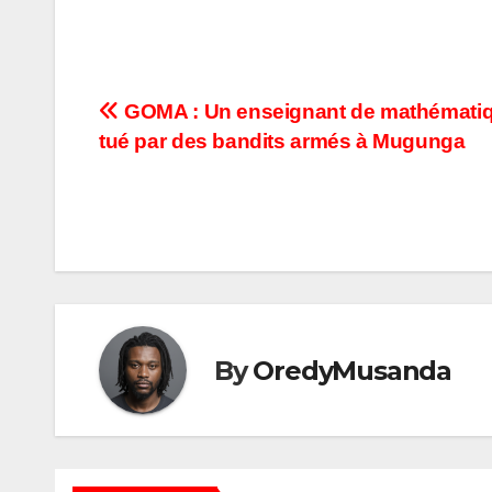
Navigation
GOMA : Un enseignant de mathémati
tué par des bandits armés à Mugunga
de
l’article
By
OredyMusanda