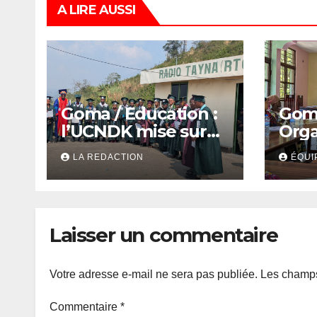
A LIRE AUSSI
Goma / Education :
Goma
l’UCNDK mise sur
Orga
l’excellence et
fémi
LA REDACTION
ÉQUI
l’employabilité des
asso
jeunes
jeun
parl
Laisser un commentaire
Votre adresse e-mail ne sera pas publiée.
Les champs
Commentaire
*