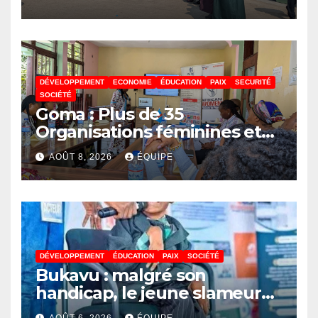
DÉVELOPPEMENT
ECONOMIE
ÉDUCATION
PAIX
SECURITÉ
SOCIÉTÉ
Goma : Plus de 35
Organisations féminines et
associations des jeunes
AOÛT 8, 2026
ÉQUIPE
réunies pour parler paix
DÉVELOPPEMENT
ÉDUCATION
PAIX
SOCIÉTÉ
Bukavu : malgré son
handicap, le jeune slameur
Akonkwa Kenyata Bernard
AOÛT 6, 2026
ÉQUIPE