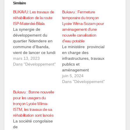
Similaire
BUKAVU: Les travaux de
Bukavu : Fermeture
réhabilitation de la route
temporaire du tronçon
ISP-Materdei-Bilala
Lycée Wima-Sozam pour
La synergie de
aménagement d’une
développement du
nouvelle canalisation
quartier Ndendere en
d’eau potable
commune d’Ibanda,
Le ministère provincial
vient de lancer ce lundi
en charge des
13 mars 2023, les
mars 13, 2023
infrastructures, travaux
travaux de
Dans "Développement"
publics et
réhabilitation du
aménagement
tronçon routier ISP-
du territoire a
juin 5, 2024
Materdei-Bilala vers
récemment annoncé
Dans "Développement"
quartier latin. Le
qu’il procéderait à des
Bukavu : Bonne nouvelle
ministre provincial des
travaux de coupure de
pour les usagers du
infrastructures, Placide
la route nationale N°2
tronçon Lycée Wima-
Wenda qui a procédé
à Bukavu, en raison de
ISTM, les travaux de sa
au lancement de ces
la pose d’une nouvelle
réhabilitation sont lancés
travaux, a encouragé
canalisation par la
La société congolaise
cette initiative de la…
direction régionale de
de
la REGIDESO S.A.