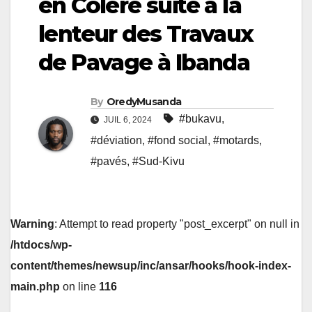
en Colère suite à la
lenteur des Travaux
de Pavage à Ibanda
By
OredyMusanda
#bukavu
,
JUIL 6, 2024
#déviation
,
#fond social
,
#motards
,
#pavés
,
#Sud-Kivu
Warning
: Attempt to read property "post_excerpt" on null in
/htdocs/wp-
content/themes/newsup/inc/ansar/hooks/hook-index-
main.php
on line
116