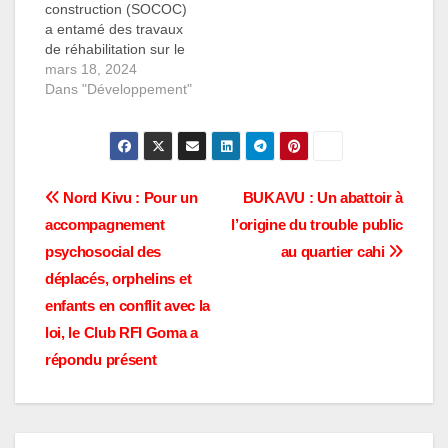
construction (SOCOC)
dans la province du
a entamé des travaux
Sud-Kivu.…
de réhabilitation sur le
tronçon routier reliant
mars 18, 2024
la place du 24 au
Dans "Développement"
Lycée Wima et à
l'ISTM, entraînant la
fermeture de la route
aux usagers pendant
24 heures. Cette
Navigation
Nord Kivu : Pour un
BUKAVU : Un abattoir à
décision a été prise par
accompagnement
l’origine du trouble public
le gouverneur
de
intérimaire Marc
psychosocial des
au quartier cahi
Malago lors d'une
l’article
déplacés, orphelins et
visite…
enfants en conflit avec la
loi, le Club RFI Goma a
répondu présent