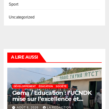
Sport
Uncategorized
A LIRE AUSSI
DÉVELOPPEMENT
ÉDUCATION
SOCIÉTÉ
Goma / Education : l’UCNDK
mise sur l’excellence et
l’employabilité des jeunes
AOÛT 8, 2026
LA REDACTION