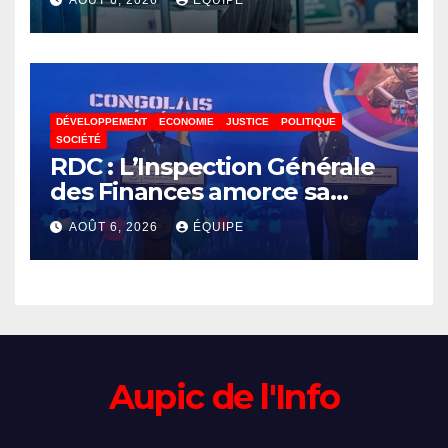
lance un appel à la solidarité
pour poursuivre ses études
DÉVELOPPEMENT
ECONOMIE
JUSTICE
POLITIQUE
SOCIÉTÉ
RDC : L’Inspection Générale
des Finances amorce sa
révolution numérique pour
AOÛT 6, 2026
ÉQUIPE
un contrôle permanent des
finances publiques
Aupic de l'Info