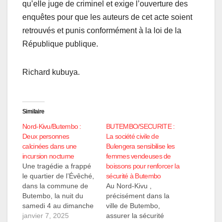
qu’elle juge de criminel et exige l’ouverture des
enquêtes pour que les auteurs de cet acte soient
retrouvés et punis conformément à la loi de la
République publique.
Richard kubuya.
Similaire
Nord-Kivu/Butembo :
BUTEMBO/SECURITE :
Deux personnes
La société civile de
calcinées dans une
Bulengera sensibilise les
incursion nocturne
femmes vendeuses de
Une tragédie a frappé
boissons pour renforcer la
le quartier de l’Évêché,
sécurité à Butembo
dans la commune de
Au Nord-Kivu ,
Butembo, la nuit du
précisément dans la
samedi 4 au dimanche
ville de Butembo,
5 janvier 2025. Deux
janvier 7, 2025
assurer la sécurité