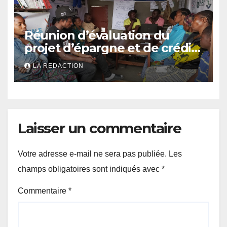
Réunion d’évaluation du
projet d’épargne et de crédit
de JIRANI MSAADA Asbl : des
LA REDACTION
résultats encourageants et
une expansion annoncée
Laisser un commentaire
Votre adresse e-mail ne sera pas publiée.
Les
champs obligatoires sont indiqués avec
*
Commentaire
*