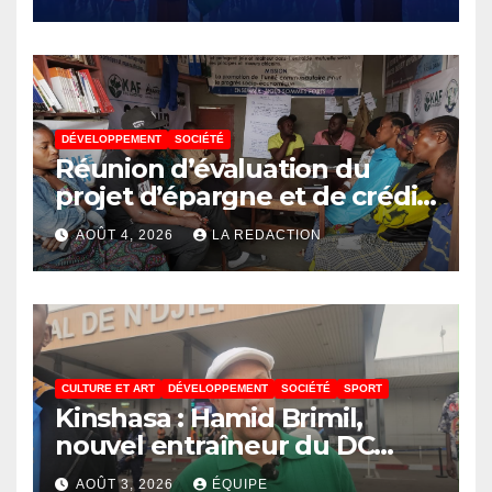
un contrôle permanent des
finances publiques
DÉVELOPPEMENT
SOCIÉTÉ
Réunion d’évaluation du
projet d’épargne et de crédit
de JIRANI MSAADA Asbl : des
AOÛT 4, 2026
LA REDACTION
résultats encourageants et
une expansion annoncée
CULTURE ET ART
DÉVELOPPEMENT
SOCIÉTÉ
SPORT
Kinshasa : Hamid Brimil,
nouvel entraîneur du DC
Virunga sur place, cap sur les
AOÛT 3, 2026
ÉQUIPE