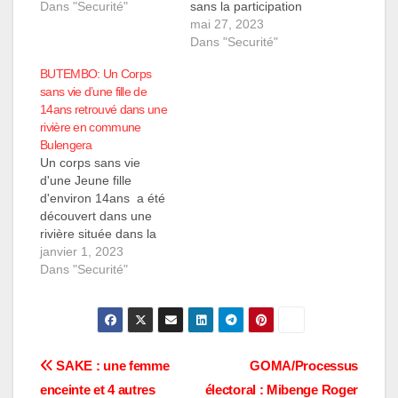
personnes, Alain
Dans "Securité"
sans la participation
Kambale, un homme
active des femmes
mai 27, 2023
d’une trentaine
relève du domaine de
Dans "Securité"
d’années, et sa fille
l'utopie. C'est pourquoi,
BUTEMBO: Un Corps
Maboko Lucie, âgée de
ce vendredi 26 mai
sans vie d’une fille de
deux ans, ont été
2023, la société civile
14ans retrouvé dans une
retrouvées calcinées
de Bulengera, l'une
rivière en commune
dans leur maison
des communes les plus
Bulengera
incendiée par…
perturbées par les
Un corps sans vie
bandits armés et
d'une Jeune fille
autres criminels dans
d'environ 14ans a été
cette…
découvert dans une
rivière située dans la
commune Bulengera
janvier 1, 2023
en ville de Butembo au
Dans "Securité"
Nord-Kivu. Le corps de
la victime presque nu a
été découvert par les
passants qui voulaient
traverser la rivière le
Navigation
SAKE : une femme
GOMA/Processus
matin, selon nous
enceinte et 4 autres
électoral : Mibenge Roger
sources les…