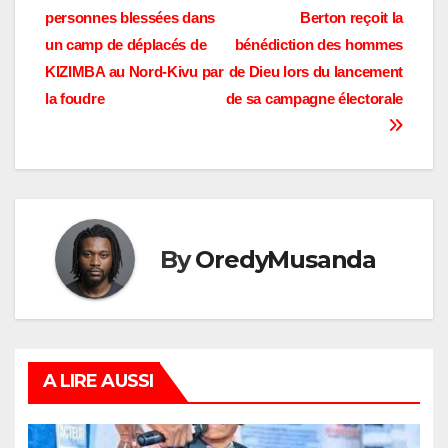
de
personnes blessées dans
Berton reçoit la
l’article
un camp de déplacés de
bénédiction des hommes
KIZIMBA au Nord-Kivu par
de Dieu lors du lancement
la foudre
de sa campagne électorale
By
OredyMusanda
A LIRE AUSSI