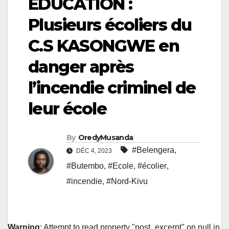
ÉDUCATION :
Plusieurs écoliers du
C.S KASONGWE en
danger après
l’incendie criminel de
leur école
By
OredyMusanda
#Belengera
,
DÉC 4, 2023
#Butembo
,
#Ecole
,
#écolier
,
#incendie
,
#Nord-Kivu
Warning
: Attempt to read property "post_excerpt" on null in