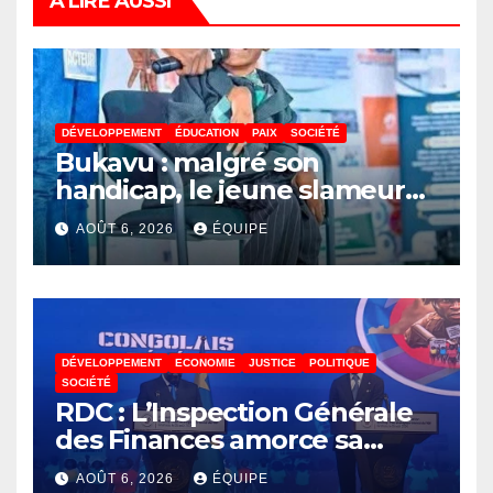
A LIRE AUSSI
DÉVELOPPEMENT
ÉDUCATION
PAIX
SOCIÉTÉ
Bukavu : malgré son
handicap, le jeune slameur
Akonkwa Kenyata Bernard
AOÛT 6, 2026
ÉQUIPE
lance un appel à la solidarité
pour poursuivre ses études
DÉVELOPPEMENT
ECONOMIE
JUSTICE
POLITIQUE
SOCIÉTÉ
RDC : L’Inspection Générale
des Finances amorce sa
révolution numérique pour
AOÛT 6, 2026
ÉQUIPE