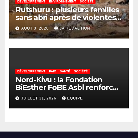
DÉVELOPPEMENT
ENVIRONNEMENT
SOCIÉTÉ
Rutshuru : plusieurs familles
sans abri après de violentes
intempéries à Vitshumbi
AOÛT 3, 2026
LA REDACTION
DÉVELOPPEMENT
PAIX
SANTÉ
SOCIÉTÉ
Nord-Kivu : la Fondation
BiEsther FoBE Asbl renforce
les capacités des acteurs
JUILLET 31, 2026
ÉQUIPE
communautaires sur la
prévention d’Ebola