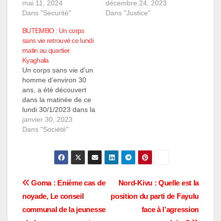
patrouilleurs affectés
mai 11, 2024
meurtre d'un chef de
décembre 24, 2023
dans le quartier
Dans "Securité"
cellule commis le 22
Dans "Justice"
Rughenda par le
décembre dernier au
BUTEMBO : Un corps
service de sécurité.
quartier Kimbulu,
sans vie retrouvé ce lundi
Des témoignages font
commune Bulengera,
matin au quartier
état de harcèlement,
ville de Butembo, dans
Kyaghala
de vol de téléphones et
la province du Nord-
Un corps sans vie d’un
d'argent, ainsi que
Kivu. Selon le jugement
homme d’environ 30
d'intimidation des
rendu public samedi 23
ans, a été découvert
passants, surtout à
décembre,…
dans la matinée de ce
partir de 20h30,
lundi 30/1/2023 dans la
notamment…
rivière qui sépare la
janvier 30, 2023
cellule kasesa à celle
Dans "Société"
vuthahira. Cette
découverte macabre a
eu lieu au quartier
kyaghala commune
Bulengera et sont les
Navigation
Goma : Enième cas de
Nord-Kivu : Quelle est la
passants qui ont
noyade, Le conseil
position du parti de Fayulu
alertés les autorités…
de
communal de la jeunesse
face à l’agression