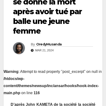
se donne la mort
après avoir tué par
balle une jeune
femme
By
OredyMusanda
MAR 21, 2024
Warning
: Attempt to read property "post_excerpt" on null in
/htdocs/wp-
content/themes/newsup/inc/ansar/hooks/hook-index-
main.php
on line
116
D’
après John KAMETA de la société la société