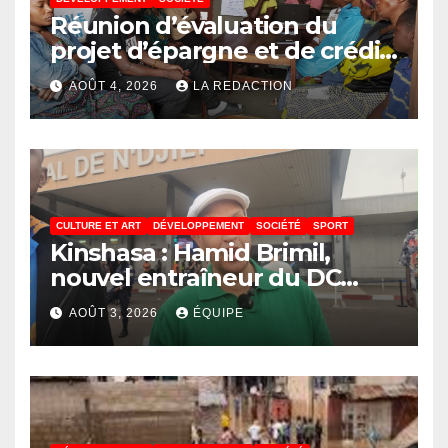
Réunion d’évaluation du
projet d’épargne et de crédit
de JIRANI MSAADA Asbl : des
AOÛT 4, 2026
LA REDACTION
résultats encourageants et
une expansion annoncée
CULTURE ET ART
DÉVELOPPEMENT
SOCIÉTÉ
SPORT
Kinshasa : Hamid Brimil,
nouvel entraîneur du DC
Virunga sur place, cap sur les
AOÛT 3, 2026
ÉQUIPE
préparatifs de la Coupe de la
Confédération de la CAF