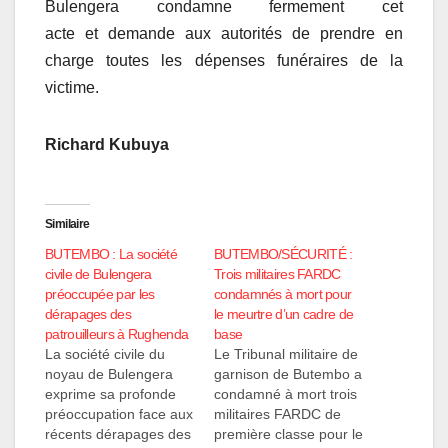
Bulengera condamne fermement cet
acte et demande aux autorités de prendre en
charge toutes les dépenses funéraires de la
victime.
Richard
K
ubuya
Similaire
BUTEMBO : La société
BUTEMBO/SÉCURITÉ :
civile de Bulengera
Trois militaires FARDC
préoccupée par les
condamnés à mort pour
dérapages des
le meurtre d’un cadre de
patrouilleurs à Rughenda
base
La société civile du
Le Tribunal militaire de
noyau de Bulengera
garnison de Butembo a
exprime sa profonde
condamné à mort trois
préoccupation face aux
militaires FARDC de
récents dérapages des
première classe pour le