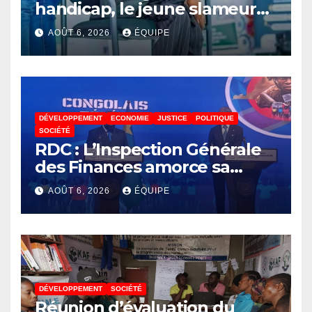
handicap, le jeune slameur
Akonkwa Kenyata Bernard
AOÛT 6, 2026
ÉQUIPE
lance un appel à la solidarité
pour poursuivre ses études
DÉVELOPPEMENT
ECONOMIE
JUSTICE
POLITIQUE
SOCIÉTÉ
RDC : L’Inspection Générale
des Finances amorce sa
révolution numérique pour
AOÛT 6, 2026
ÉQUIPE
un contrôle permanent des
finances publiques
DÉVELOPPEMENT
SOCIÉTÉ
Réunion d’évaluation du