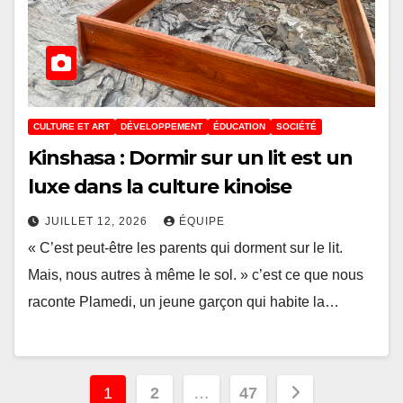
CULTURE ET ART
DÉVELOPPEMENT
ÉDUCATION
SOCIÉTÉ
Kinshasa : Dormir sur un lit est un
luxe dans la culture kinoise
JUILLET 12, 2026
ÉQUIPE
« C’est peut-être les parents qui dorment sur le lit.
Mais, nous autres à même le sol. » c’est ce que nous
raconte Plamedi, un jeune garçon qui habite la…
Pagination
1
2
…
47