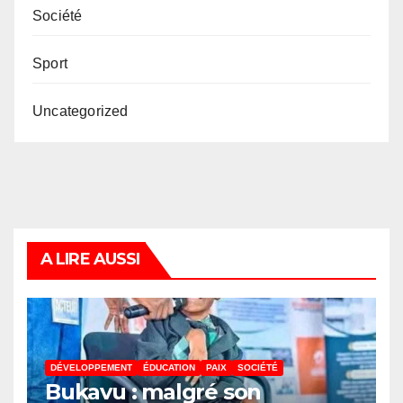
Société
Sport
Uncategorized
A LIRE AUSSI
DÉVELOPPEMENT
ÉDUCATION
PAIX
SOCIÉTÉ
Bukavu : malgré son