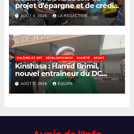
projet d’épargne et de crédit
de JIRANI MSAADA Asbl : des
AOÛT 4, 2026
LA REDACTION
résultats encourageants et
une expansion annoncée
CULTURE ET ART
DÉVELOPPEMENT
SOCIÉTÉ
SPORT
Kinshasa : Hamid Brimil,
nouvel entraîneur du DC
Virunga sur place, cap sur les
AOÛT 3, 2026
ÉQUIPE
préparatifs de la Coupe de la
Confédération de la CAF