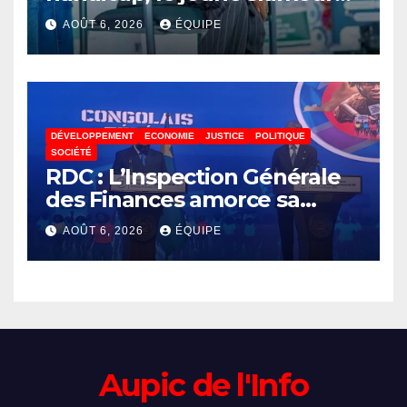
Akonkwa Kenyata Bernard
AOÛT 6, 2026
ÉQUIPE
lance un appel à la solidarité
pour poursuivre ses études
DÉVELOPPEMENT
ECONOMIE
JUSTICE
POLITIQUE
SOCIÉTÉ
RDC : L’Inspection Générale
des Finances amorce sa
révolution numérique pour
AOÛT 6, 2026
ÉQUIPE
un contrôle permanent des
finances publiques
Aupic de l'Info