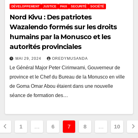
DÉVELOPPEMENT
JUSTICE
PAIX
SECURITÉ
SOCIÉTÉ
Nord Kivu : Des patriotes
Wazalendo formés sur les droits
humains par la Monusco et les
autorités provinciales
MAI 29, 2024
OREDYMUSANDA
Le Général Major Peter Cirimwami, Gouverneur de
province et le Chef du Bureau de la Monusco en ville
de Goma Omar Abou étaient dans une nouvelle
séance de formation des…
Pagination
1
…
6
7
8
…
10