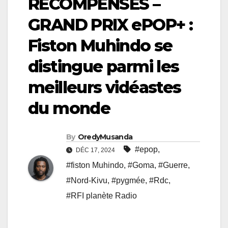
RÉCOMPENSES –
GRAND PRIX ePOP+ :
Fiston Muhindo se
distingue parmi les
meilleurs vidéastes
du monde
By
OredyMusanda
#epop
,
DÉC 17, 2024
#fiston Muhindo
,
#Goma
,
#Guerre
,
#Nord-Kivu
,
#pygmée
,
#Rdc
,
#RFI planète Radio