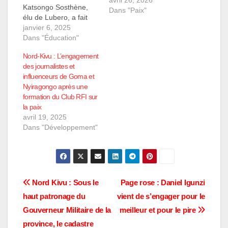
Katsongo Sosthène,
Dans "Paix"
élu de Lubero, a fait
une arrivée remarquée
janvier 6, 2025
à Goma via le port, en
Dans "Éducation"
provenance de
Nord-Kivu : L’engagement
Bukavu. Accueilli par
des journalistes et
une poignée de
influenceurs de Goma et
militants de son parti
Nyiragongo après une
politique, l'Alliance des
formation du Club RFI sur
Nationalistes pour un
la paix
Congo Émergent
avril 19, 2025
(ANCE), il a
Dans "Développement"
rapidement donné…
Navigation
Nord Kivu : Sous le
Page rose : Daniel Igunzi
haut patronage du
vient de s’engager pour le
de
Gouverneur Militaire de la
meilleur et pour le pire
l’article
province, le cadastre