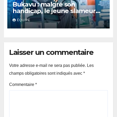
Bukavu : malgré son
handicap, le jeune slameur
Akonkwa Kenyata Bernard
ÉQUIPE
lance un appel à la solidarité
pour poursuivre ses études
Laisser un commentaire
Votre adresse e-mail ne sera pas publiée.
Les
champs obligatoires sont indiqués avec
*
Commentaire
*