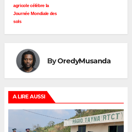
agricole célèbre la
Journée Mondiale des
sols
By
OredyMusanda
A LIRE AUSSI