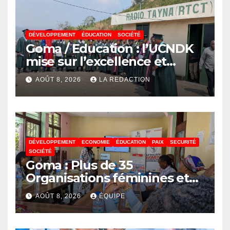
DÉVELOPPEMENT
ÉDUCATION
SOCIÉTÉ
Goma / Education : l’UCNDK
mise sur l’excellence et
l’employabilité des jeunes
AOÛT 8, 2026
LA REDACTION
DÉVELOPPEMENT
ECONOMIE
ÉDUCATION
PAIX
SECURITÉ
SOCIÉTÉ
Goma : Plus de 35
Organisations féminines et
associations des jeunes
AOÛT 8, 2026
ÉQUIPE
réunies pour parler paix