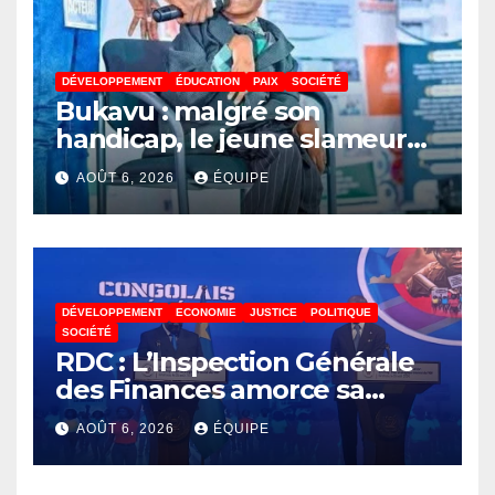
DÉVELOPPEMENT
ÉDUCATION
PAIX
SOCIÉTÉ
Bukavu : malgré son
handicap, le jeune slameur
Akonkwa Kenyata Bernard
AOÛT 6, 2026
ÉQUIPE
lance un appel à la solidarité
pour poursuivre ses études
DÉVELOPPEMENT
ECONOMIE
JUSTICE
POLITIQUE
SOCIÉTÉ
RDC : L’Inspection Générale
des Finances amorce sa
révolution numérique pour
AOÛT 6, 2026
ÉQUIPE
un contrôle permanent des
finances publiques