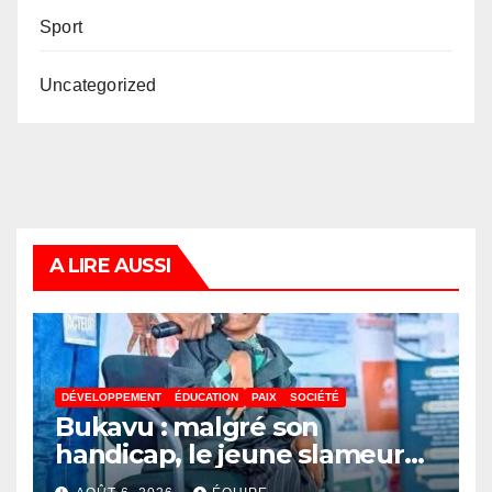
Sport
Uncategorized
A LIRE AUSSI
DÉVELOPPEMENT
ÉDUCATION
PAIX
SOCIÉTÉ
Bukavu : malgré son
handicap, le jeune slameur
Akonkwa Kenyata Bernard