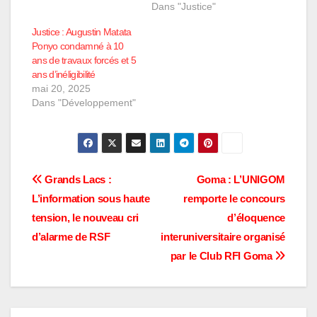
Dans "Justice"
Justice : Augustin Matata
Ponyo condamné à 10
ans de travaux forcés et 5
ans d’inéligibilité
mai 20, 2025
Dans "Développement"
Navigation
Grands Lacs :
Goma : L’UNIGOM
L’information sous haute
remporte le concours
de
tension, le nouveau cri
d’éloquence
l’article
d’alarme de RSF
interuniversitaire organisé
par le Club RFI Goma