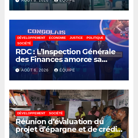
AOÛT 6, 2026
ÉQUIPE
lance un appel à la solidarité
pour poursuivre ses études
DÉVELOPPEMENT
ECONOMIE
JUSTICE
POLITIQUE
SOCIÉTÉ
RDC : L’Inspection Générale
des Finances amorce sa
révolution numérique pour
AOÛT 6, 2026
ÉQUIPE
un contrôle permanent des
finances publiques
DÉVELOPPEMENT
SOCIÉTÉ
Réunion d’évaluation du
projet d’épargne et de crédit
de JIRANI MSAADA Asbl : des