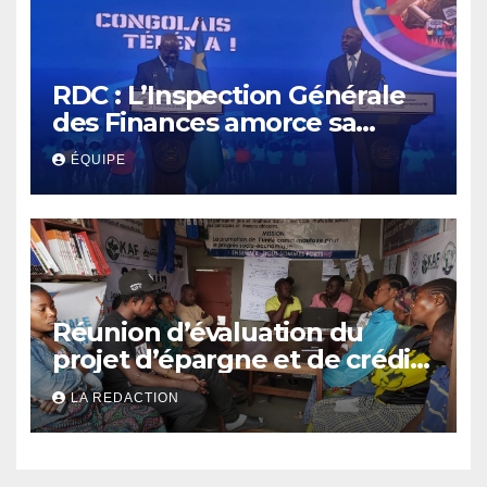
RDC : L’Inspection Générale
des Finances amorce sa
révolution numérique pour
ÉQUIPE
un contrôle permanent des
finances publiques
Réunion d’évaluation du
projet d’épargne et de crédit
de JIRANI MSAADA Asbl : des
LA REDACTION
résultats encourageants et
une expansion annoncée