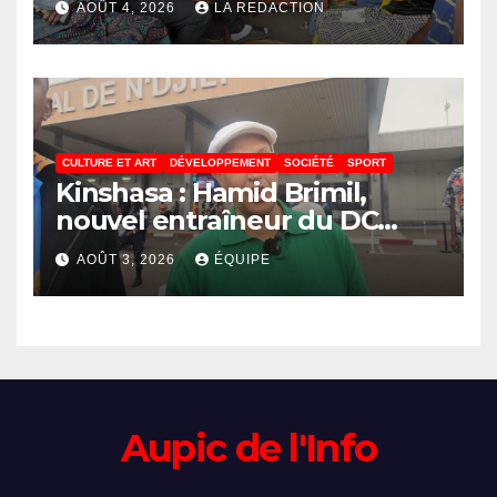
AOÛT 4, 2026
LA REDACTION
résultats encourageants et
une expansion annoncée
CULTURE ET ART
DÉVELOPPEMENT
SOCIÉTÉ
SPORT
Kinshasa : Hamid Brimil,
nouvel entraîneur du DC
Virunga sur place, cap sur les
AOÛT 3, 2026
ÉQUIPE
préparatifs de la Coupe de la
Confédération de la CAF
Aupic de l'Info