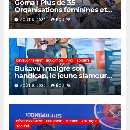
Goma : Plus de 35
Organisations féminines et
associations des jeunes
AOÛT 8, 2026
ÉQUIPE
réunies pour parler paix
DÉVELOPPEMENT
ÉDUCATION
PAIX
SOCIÉTÉ
Bukavu : malgré son
handicap, le jeune slameur
Akonkwa Kenyata Bernard
AOÛT 6, 2026
ÉQUIPE
lance un appel à la solidarité
pour poursuivre ses études
DÉVELOPPEMENT
ECONOMIE
JUSTICE
POLITIQUE
SOCIÉTÉ