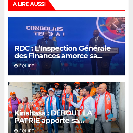
A LIRE AUSSI
RDC : L’Inspection Générale
des Finances amorce sa
révolution numérique pour
ÉQUIPE
un contrôle permanent des
finances publiques
Kinshasa : DÉBOUT LA
PATRIE apporte sa
contribution au débat
ÉQUIPE