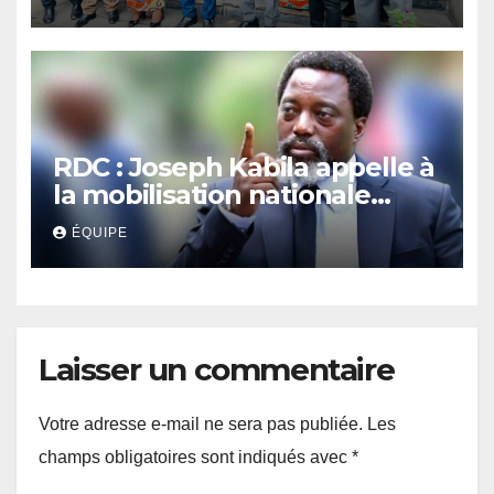
national sur la réforme
constitutionnelle
RDC : Joseph Kabila appelle à
la mobilisation nationale
contre le projet de révision
ÉQUIPE
constitutionnelle
Laisser un commentaire
Votre adresse e-mail ne sera pas publiée.
Les
champs obligatoires sont indiqués avec
*