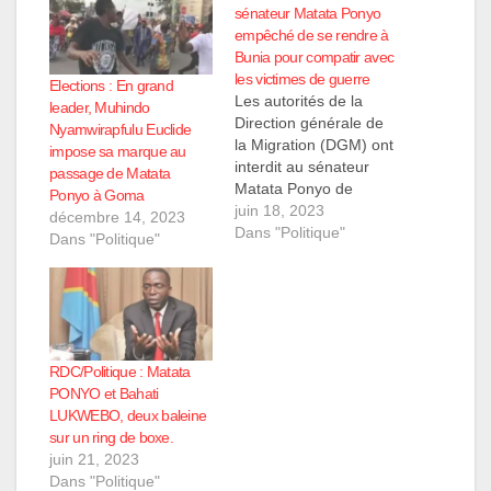
sénateur Matata Ponyo
empêché de se rendre à
Bunia pour compatir avec
les victimes de guerre
Elections : En grand
Les autorités de la
leader, Muhindo
Direction générale de
Nyamwirapfulu Euclide
la Migration (DGM) ont
impose sa marque au
interdit au sénateur
passage de Matata
Matata Ponyo de
Ponyo à Goma
quitter la ville de
juin 18, 2023
décembre 14, 2023
Kinshasa et ont
Dans "Politique"
Dans "Politique"
confisqué ses pièces
d'identité à l'aéroport
de Njili, ce samedi 17
juin, dans les heures
de l'après-midi. Le
sénateur, connu en
RDC/Politique : Matata
tant président national
PONYO et Bahati
du parti…
LUKWEBO, deux baleine
sur un ring de boxe.
juin 21, 2023
Dans "Politique"