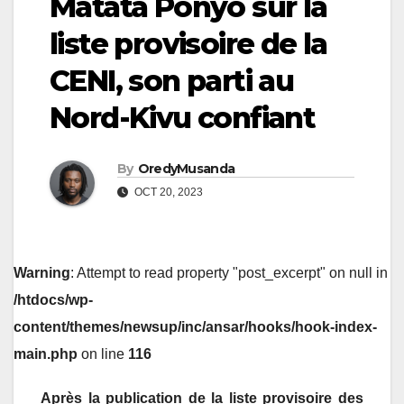
Matata Ponyo sur la
liste provisoire de la
CENI, son parti au
Nord-Kivu confiant
By
OredyMusanda
OCT 20, 2023
Warning
: Attempt to read property "post_excerpt" on null in
/htdocs/wp-
content/themes/newsup/inc/ansar/hooks/hook-index-
main.php
on line
116
Après la publication de la liste provisoire des