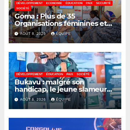
DÉVELOPPEMENT
ECONOMIE
ÉDUCATION
PAIX
SECURITÉ
SOCIÉTÉ
Goma : Plus de 35
Organisations féminines et
associations des jeunes
AOÛT 8, 2026
ÉQUIPE
réunies pour parler paix
DÉVELOPPEMENT
ÉDUCATION
PAIX
SOCIÉTÉ
Bukavu : malgré son
handicap, le jeune slameur
Akonkwa Kenyata Bernard
AOÛT 6, 2026
ÉQUIPE
lance un appel à la solidarité
pour poursuivre ses études