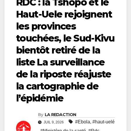
RDC : la Tshopo et le
Haut-Uele rejoignent
les provinces
touchées, le Sud-Kivu
bientôt retiré de la
liste La surveillance
de la riposte réajuste
la cartographie de
l’épidémie
By
LA REDACTION
#Ebola
,
#haut-uelé
JUIL 9, 2026
,
#Ministère de la santé
,
#Rdc
,