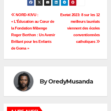
Navigation
NORD-KIVU :
Exetat 2023: 8 sur les 12
« L’Éducation au Cœur de
meilleurs lauréats
de
la Fondation Mibenge
viennent des écoles
l’article
Roger Berthon : Un Avenir
conventionnées
Brillant pour les Enfants
catholiques
de Goma »
By
OredyMusanda