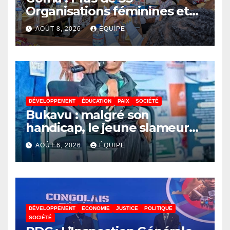
Organisations féminines et
associations des jeunes
AOÛT 8, 2026
ÉQUIPE
réunies pour parler paix
DÉVELOPPEMENT
ÉDUCATION
PAIX
SOCIÉTÉ
Bukavu : malgré son
handicap, le jeune slameur
Akonkwa Kenyata Bernard
AOÛT 6, 2026
ÉQUIPE
lance un appel à la solidarité
pour poursuivre ses études
DÉVELOPPEMENT
ECONOMIE
JUSTICE
POLITIQUE
SOCIÉTÉ