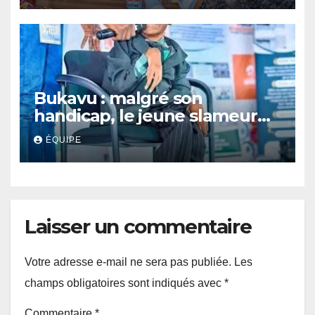
Bukavu : malgré son
handicap, le jeune slameur
Akonkwa Kenyata Bernard
ÉQUIPE
lance un appel à la solidarité
pour poursuivre ses études
Laisser un commentaire
Votre adresse e-mail ne sera pas publiée.
Les
champs obligatoires sont indiqués avec
*
Commentaire
*