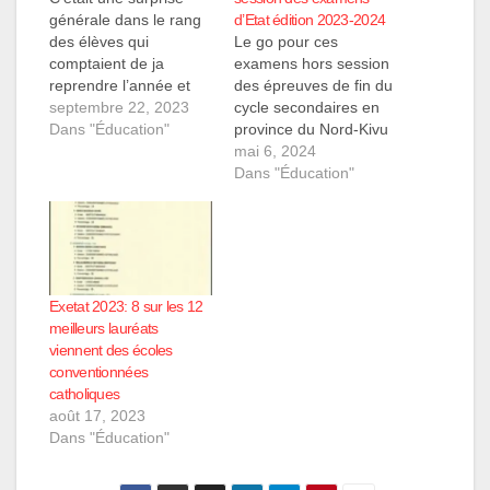
générale dans le rang
d’Etat édition 2023-2024
des élèves qui
Le go pour ces
comptaient de ja
examens hors session
reprendre l’année et
des épreuves de fin du
sui on appris qu’ils
septembre 22, 2023
cycle secondaires en
venaient de réussir
Dans "Éducation"
province du Nord-Kivu
après republication des
a été lancé par la Vice
mai 6, 2024
résultats. Une partie
Gouverneur de
Dans "Éducation"
des finalistes qui avait
province ROMUALD
repris l'année ont été
EKUKA, épreuves qui
repêché et ont connus
connaitront la présence
leurs résultats ce jeudi
de 60 565 candidats
21/09/2023. Plusieurs
repartis dans le 3
soirces renseignent
province
Exetat 2023: 8 sur les 12
que…
éducationnelle.
meilleurs lauréats
procédant au
viennent des écoles
lancement des
conventionnées
examens, le…
catholiques
août 17, 2023
Dans "Éducation"