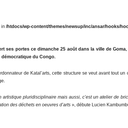
l in
/htdocs/wp-content/themes/newsup/inc/ansar/hooks/hoo
uvert ses portes ce dimanche 25 août dans la ville de Goma,
ue démocratique du Congo.
nnateur de Katal’arts, cette structure se veut avant tout un 
ge.
 artistique pluridisciplinaire mais aussi, c’est un atelier de bri
mation des déchets en oeuvres d’arts
», débute Lucien Kambumb