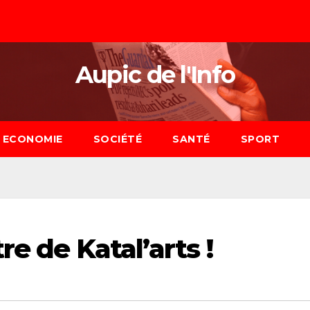
Aupic de l'Info
ECONOMIE
SOCIÉTÉ
SANTÉ
SPORT
re de Katal’arts !