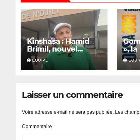
Kinshasa : Hamid
Goma
Brimil, nouvel
», la
entraîneur du DC
cong
ÉQUIPE
ÉQUI
Virunga sur place,
raco
cap sur les
sacr
préparatifs de la
des 
Coupe de la
Laisser un commentaire
Confédération de la
CAF
Votre adresse e-mail ne sera pas publiée.
Les champs
Commentaire
*