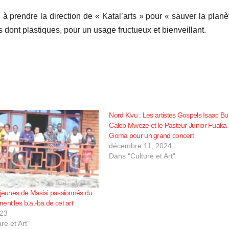
 à prendre la direction de « Katal’arts » pour « sauver la planè
ts dont plastiques, pour un usage fructueux et bienveillant.
Nord Kivu : Les artistes Gospels Isaac B
Caleb Mweze et le Pasteur Junior Fuaka
Goma pour un grand concert
décembre 11, 2024
Dans "Culture et Art"
 jeunes de Masisi passionnés du
ent les b.a.-ba de cet art
023
re et Art"