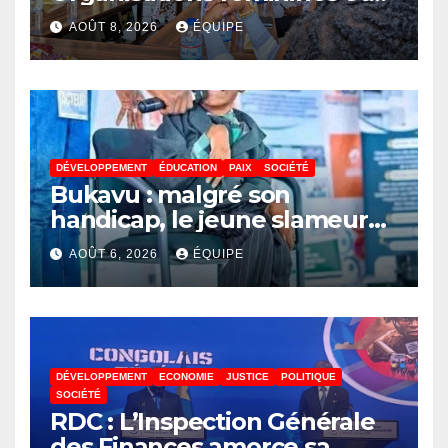
associations des jeunes
AOÛT 8, 2026
ÉQUIPE
réunies pour parler paix
DÉVELOPPEMENT
ÉDUCATION
PAIX
SOCIÉTÉ
Bukavu : malgré son
handicap, le jeune slameur
Akonkwa Kenyata Bernard
AOÛT 6, 2026
ÉQUIPE
lance un appel à la solidarité
pour poursuivre ses études
DÉVELOPPEMENT
ECONOMIE
JUSTICE
POLITIQUE
SOCIÉTÉ
RDC : L’Inspection Générale
des Finances amorce sa