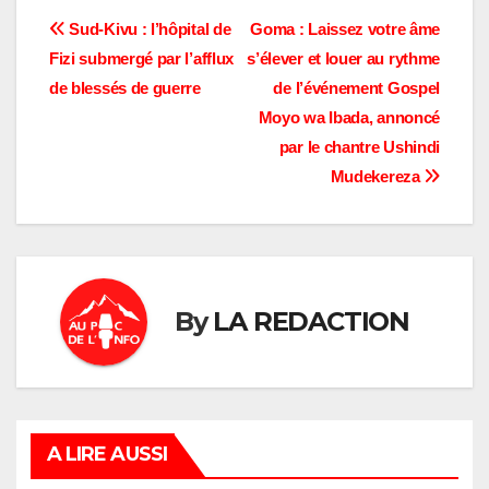
Navigation
Sud-Kivu : l’hôpital de
Goma : Laissez votre âme
Fizi submergé par l’afflux
s’élever et louer au rythme
de
de blessés de guerre
de l’événement Gospel
l’article
Moyo wa Ibada, annoncé
par le chantre Ushindi
Mudekereza
By
LA REDACTION
A LIRE AUSSI