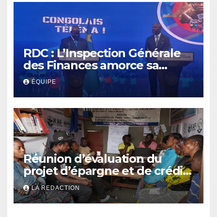
RDC : L’Inspection Générale
des Finances amorce sa
révolution numérique pour
ÉQUIPE
un contrôle permanent des
finances publiques
Réunion d’évaluation du
projet d’épargne et de crédit
de JIRANI MSAADA Asbl : des
LA REDACTION
résultats encourageants et
une expansion annoncée