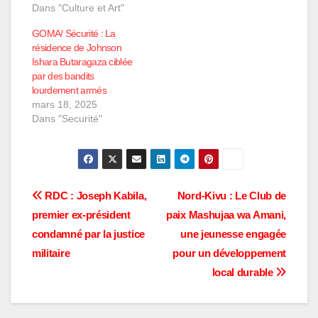
Dans "Culture et Art"
GOMA/ Sécurité : La
résidence de Johnson
Ishara Butaragaza ciblée
par des bandits
lourdement armés
mars 18, 2025
Dans "Securité"
Navigation
RDC : Joseph Kabila,
Nord-Kivu : Le Club de
premier ex-président
paix Mashujaa wa Amani,
de
condamné par la justice
une jeunesse engagée
l’article
militaire
pour un développement
local durable