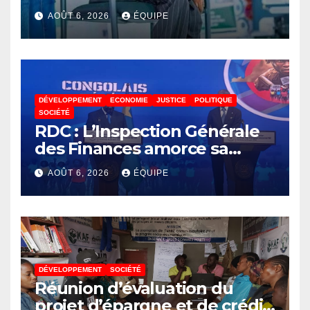
Akonkwa Kenyata Bernard
AOÛT 6, 2026
ÉQUIPE
lance un appel à la solidarité
pour poursuivre ses études
DÉVELOPPEMENT
ECONOMIE
JUSTICE
POLITIQUE
SOCIÉTÉ
RDC : L’Inspection Générale
des Finances amorce sa
révolution numérique pour
AOÛT 6, 2026
ÉQUIPE
un contrôle permanent des
finances publiques
DÉVELOPPEMENT
SOCIÉTÉ
Réunion d’évaluation du
projet d’épargne et de crédit