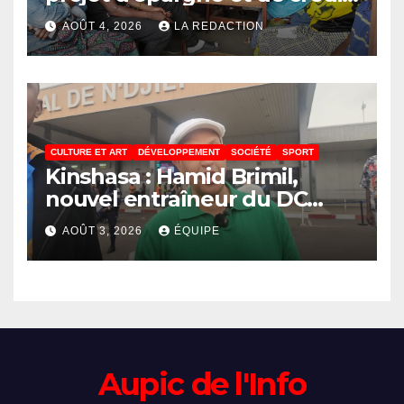
de JIRANI MSAADA Asbl : des
AOÛT 4, 2026
LA REDACTION
résultats encourageants et
une expansion annoncée
CULTURE ET ART
DÉVELOPPEMENT
SOCIÉTÉ
SPORT
Kinshasa : Hamid Brimil,
nouvel entraîneur du DC
Virunga sur place, cap sur les
AOÛT 3, 2026
ÉQUIPE
préparatifs de la Coupe de la
Confédération de la CAF
Aupic de l'Info