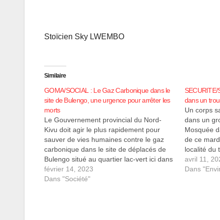
Stoïcien Sky LWEMBO
Similaire
GOMA/SOCIAL : Le Gaz Carbonique dans le
SECURITE/SA
site de Bulengo, une urgence pour arrêter les
dans un tro
morts
Un corps sa
Le Gouvernement provincial du Nord-
dans un gr
Kivu doit agir le plus rapidement pour
Mosquée da
sauver de vies humaines contre le gaz
de ce mardi
carbonique dans le site de déplacés de
localité du 
Bulengo situé au quartier lac-vert ici dans
km de l’Oue
avril 11, 2
la ville de Goma. C’est appelle est de la
février 14, 2023
Province d
Dans "Envi
société civile du Congo noyau de Goma,
Dans "Société"
qui dit…