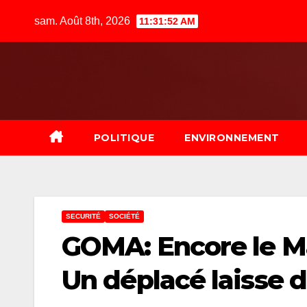
Skip
sam. Août 8th, 2026
11:31:53 AM
to
content
POLITIQUE
ENVIRONNEMENT
SECURITÉ
SOCIÉTÉ
GOMA: Encore le M
Un déplacé laisse d