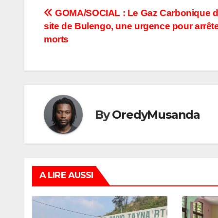
Navigation
GOMA/SOCIAL : Le Gaz Carbonique d
site de Bulengo, une urgence pour arrête
de
morts
l’article
By
OredyMusanda
A LIRE AUSSI