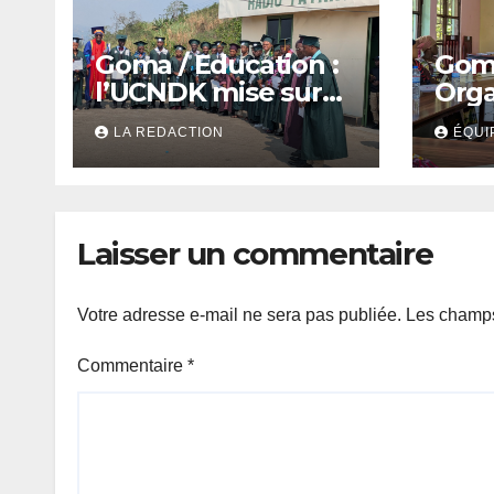
Goma / Education :
Goma
l’UCNDK mise sur
Orga
l’excellence et
fémi
LA REDACTION
ÉQUI
l’employabilité des
asso
jeunes
jeun
parl
Laisser un commentaire
Votre adresse e-mail ne sera pas publiée.
Les champs
Commentaire
*