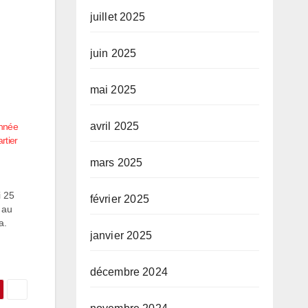
juillet 2025
juin 2025
mai 2025
avril 2025
année
rtier
mars 2025
i 25
février 2025
 au
a.
janvier 2025
o
décembre 2024