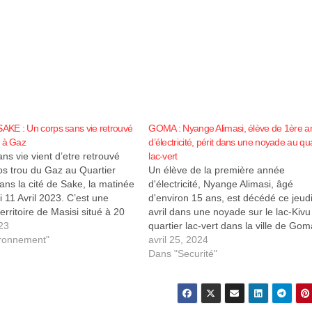
KE : Un corps sans vie retrouvé
GOMA : Nyange Alimasi, élève de 1ère 
u à Gaz
d’électricité, périt dans une noyade au qua
ns vie vient d’etre retrouvé
lac-vert
os trou du Gaz au Quartier
Un élève de la première année
ns la cité de Sake, la matinée
d'électricité, Nyange Alimasi, âgé
 11 Avril 2023. C’est une
d'environ 15 ans, est décédé ce jeud
territoire de Masisi situé à 20
avril dans une noyade sur le lac-Kivu
st de Goma, chef-lieu de la
023
quartier lac-vert dans la ville de Gom
u Nord-Kivu…
ronnement"
L'incident s'est produit vers chez les
avril 25, 2024
ambassadeurs, précisément à Bosc
Dans "Securité"
Lac, dans le quartier lac-vert. Selon
Dedesi…