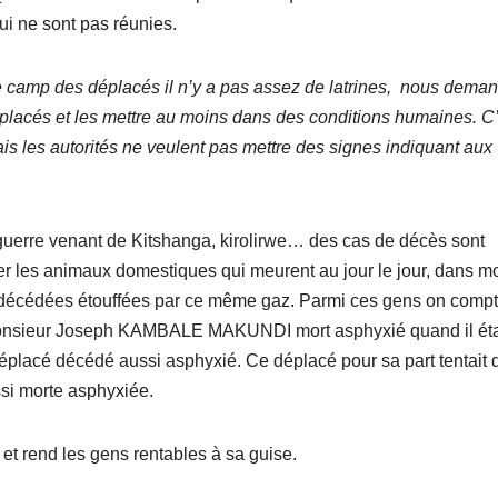
qui ne sont pas réunies.
e camp des déplacés il n’y a pas assez de latrines, nous dema
déplacés et les mettre au moins dans des conditions humaines. C
mais les autorités ne veulent pas mettre des signes indiquant aux
guerre venant de Kitshanga, kirolirwe… des cas de décès sont
r les animaux domestiques qui meurent au jour le jour, dans m
 décédées étouffées par ce même gaz. Parmi ces gens on compt
, Monsieur Joseph KAMBALE MAKUNDI mort asphyxié quand il éta
déplacé décédé aussi asphyxié. Ce déplacé pour sa part tentait 
si morte asphyxiée.
e et rend les gens rentables à sa guise.