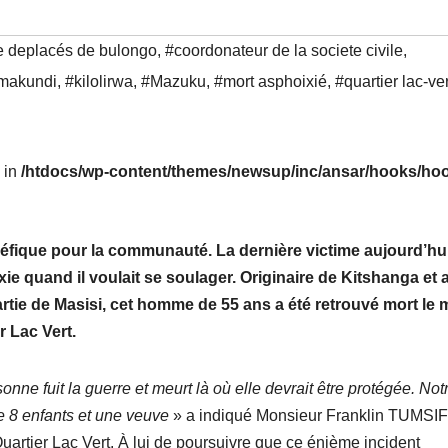
 deplacés de bulongo
,
#coordonateur de la societe civile
,
 makundi
,
#kilolirwa
,
#Mazuku
,
#mort asphoixié
,
#quartier lac-ver
l in
/htdocs/wp-content/themes/newsup/inc/ansar/hooks/hoo
léfique pour la communauté. La dernière victime aujourd’hui
e quand il voulait se soulager. Originaire de Kitshanga et 
artie de Masisi, cet homme de 55 ans a été retrouvé mort le 
r Lac Vert.
nne fuit la guerre et meurt là où elle devrait être protégée. Not
e 8 enfants et une veuve
» a indiqué Monsieur Franklin TUMSI
Quartier Lac Vert. À lui de poursuivre que ce énième incident