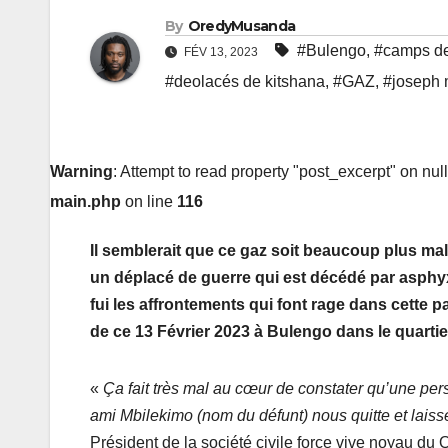
By
OredyMusanda
#Bulengo
,
#camps de
FÉV 13, 2023
#deolacés de kitshana
,
#GAZ
,
#joseph
Warning
: Attempt to read property "post_excerpt" on nul
main.php
on line
116
Il semblerait que ce gaz soit beaucoup plus ma
un déplacé de guerre qui est décédé par asphyxi
fui les affrontements qui font rage dans cette p
de ce 13 Février 2023 à Bulengo dans le quartie
«
Ça fait très mal au cœur de constater qu’une perso
ami Mbilekimo (nom du défunt) nous quitte et laiss
Président de la société civile force vive noyau du 