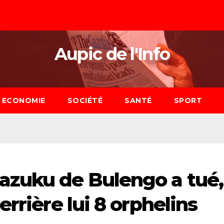
Aupic de l'Info
ECONOMIE
SOCIÉTÉ
SANTÉ
SPORT
azuku de Bulengo a tué,
errière lui 8 orphelins