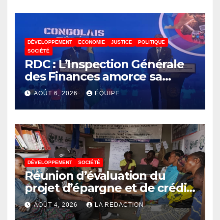
pour poursuivre ses études
DÉVELOPPEMENT
ECONOMIE
JUSTICE
POLITIQUE
SOCIÉTÉ
RDC : L’Inspection Générale
des Finances amorce sa
révolution numérique pour
AOÛT 6, 2026
ÉQUIPE
un contrôle permanent des
finances publiques
DÉVELOPPEMENT
SOCIÉTÉ
Réunion d’évaluation du
projet d’épargne et de crédit
de JIRANI MSAADA Asbl : des
AOÛT 4, 2026
LA REDACTION
résultats encourageants et