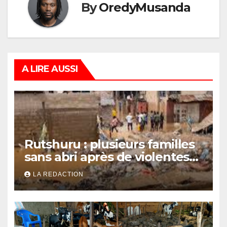
By
OredyMusanda
A LIRE AUSSI
Rutshuru : plusieurs familles
sans abri après de violentes
intempéries à Vitshumbi
LA REDACTION