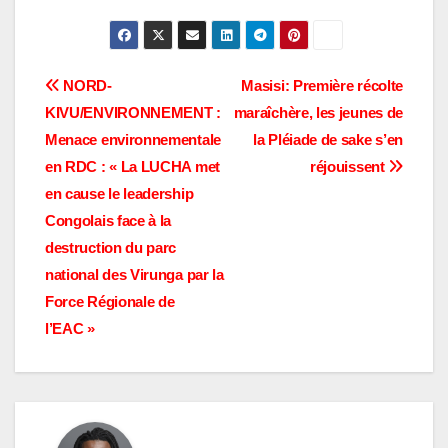
au mois de novembre
2022. Ces jeunes dont
les albinos, les
personnes vivant avec
Navigation
NORD-
Masisi: Première récolte
handicap ont adressé
KIVU/ENVIRONNEMENT :
maraîchère, les jeunes de
un mémorandum au
de
président…
Menace environnementale
la Pléiade de sake s’en
l’article
en RDC : « La LUCHA met
réjouissent
en cause le leadership
Congolais face à la
destruction du parc
national des Virunga par la
Force Régionale de
l’EAC »