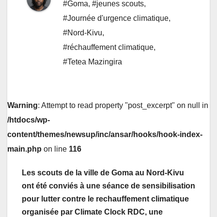
#Goma
,
#jeunes scouts
,
#Journée d'urgence climatique
,
#Nord-Kivu
,
#réchauffement climatique
,
#Tetea Mazingira
Warning
: Attempt to read property "post_excerpt" on null in
/htdocs/wp-
content/themes/newsup/inc/ansar/hooks/hook-index-
main.php
on line
116
Les scouts de la ville de Goma au Nord-Kivu
ont été conviés à une séance de sensibilisation
pour lutter contre le rechauffement climatique
organisée par Climate Clock RDC, une