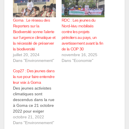
Goma : Le réseau des
RDC : Les jeunes du
Reporters sur la
Nord-kivu mobilisés
Biodiversité sonne l’alerte
contre les projets
sur l’urgence climatique et
pétroliers au pays, un
la nécessité de préserver
avertissement avant la fin
la biodiversité
de la COP 30
juillet 20, 2024
novembre 16, 2025
Dans "Environnement"
Dans "Economie"
Cop27 : Des jeunes dans
la rue pour faire entendre
leur voix à Goma
Des jeunes activistes
climatiques sont
descendus dans la rue
à Goma ce 21 octobre
2022 pour exiger
l’implication effective
octobre 21, 2022
des jeunes à la COP27
Dans "Environnement"
qui aura lieu en Egypte