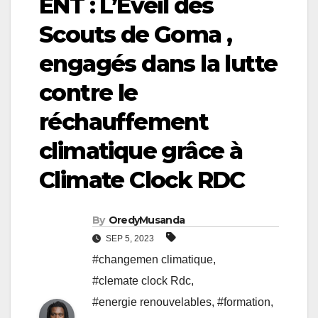
ENT : L’Éveil des
Scouts de Goma ,
engagés dans la lutte
contre le
réchauffement
climatique grâce à
Climate Clock RDC
By
OredyMusanda
SEP 5, 2023
#changemen climatique
,
#clemate clock Rdc
,
#energie renouvelables
,
#formation
,