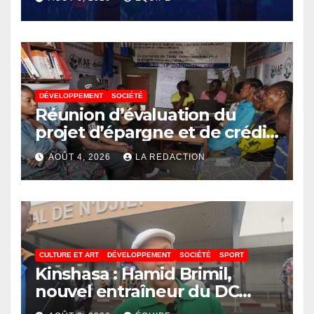
un contrôle permanent des
finances publiques
DÉVELOPPEMENT
SOCIÉTÉ
Réunion d’évaluation du
projet d’épargne et de crédit
de JIRANI MSAADA Asbl : des
AOÛT 4, 2026
LA REDACTION
résultats encourageants et
une expansion annoncée
CULTURE ET ART
DÉVELOPPEMENT
SOCIÉTÉ
SPORT
Kinshasa : Hamid Brimil,
nouvel entraîneur du DC
Virunga sur place, cap sur les