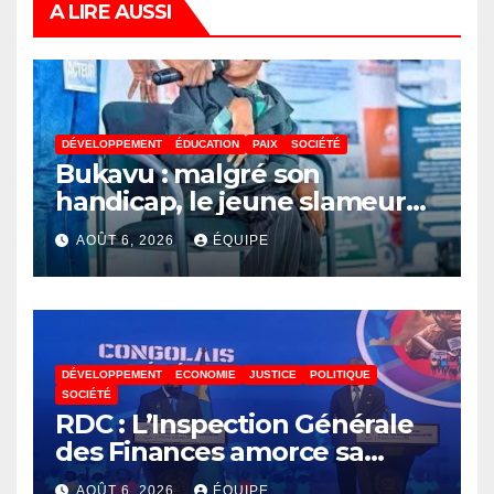
A LIRE AUSSI
DÉVELOPPEMENT
ÉDUCATION
PAIX
SOCIÉTÉ
Bukavu : malgré son
handicap, le jeune slameur
Akonkwa Kenyata Bernard
AOÛT 6, 2026
ÉQUIPE
lance un appel à la solidarité
pour poursuivre ses études
DÉVELOPPEMENT
ECONOMIE
JUSTICE
POLITIQUE
SOCIÉTÉ
RDC : L’Inspection Générale
des Finances amorce sa
révolution numérique pour
AOÛT 6, 2026
ÉQUIPE