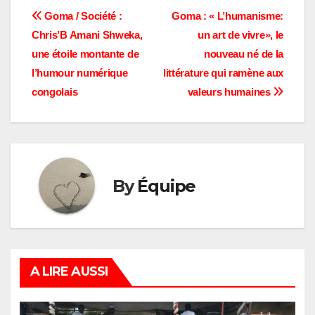
Navigation
Goma / Société :
Goma : « L’humanisme:
Chris’B Amani Shweka,
un art de vivre», le
de
une étoile montante de
nouveau né de la
l’article
l’humour numérique
littérature qui ramène aux
congolais
valeurs humaines
By
Équipe
A LIRE AUSSI