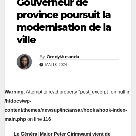
Gouverneur de
province poursuit la
modernisation de la
ville
By
OredyMusanda
MAI 18, 2024
Warning
: Attempt to read property "post_excerpt" on null in
/htdocs/wp-
content/themes/newsup/inc/ansar/hooks/hook-index-
main.php
on line
116
Le Général Major Peter Cirimwami vient de