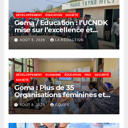
DÉVELOPPEMENT
ÉDUCATION
SOCIÉTÉ
Goma / Education : l’UCNDK
mise sur l’excellence et
l’employabilité des jeunes
AOÛT 8, 2026
LA REDACTION
DÉVELOPPEMENT
ECONOMIE
ÉDUCATION
PAIX
SECURITÉ
SOCIÉTÉ
Goma : Plus de 35
Organisations féminines et
associations des jeunes
AOÛT 8, 2026
ÉQUIPE
réunies pour parler paix