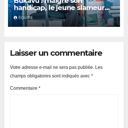
Bukavu : malgré son
handicap, le jeune slameur
Akonkwa Kenyata Bernard
ÉQUIPE
lance un appel à la solidarité
pour poursuivre ses études
Laisser un commentaire
Votre adresse e-mail ne sera pas publiée.
Les
champs obligatoires sont indiqués avec
*
Commentaire
*