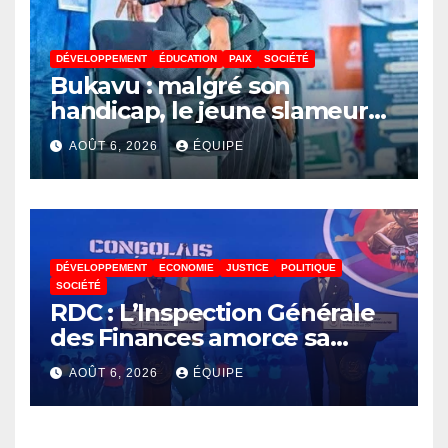
DÉVELOPPEMENT
ÉDUCATION
PAIX
SOCIÉTÉ
Bukavu : malgré son
handicap, le jeune slameur
Akonkwa Kenyata Bernard
AOÛT 6, 2026
ÉQUIPE
lance un appel à la solidarité
pour poursuivre ses études
DÉVELOPPEMENT
ECONOMIE
JUSTICE
POLITIQUE
SOCIÉTÉ
RDC : L’Inspection Générale
des Finances amorce sa
révolution numérique pour
AOÛT 6, 2026
ÉQUIPE
un contrôle permanent des
finances publiques