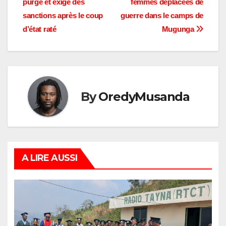
purge et exige des
femmes déplacées de
sanctions après le coup
guerre dans le camps de
d’état raté
Mugunga
By
OredyMusanda
A LIRE AUSSI