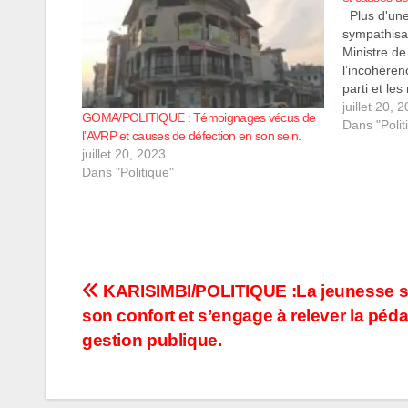
Plus d'une
sympathisan
Ministre d
l’incohéren
parti et le
mouvement.
juillet 20, 
GOMA/POLITIQUE : Témoignages vécus de
Goma, cela 
Dans "Polit
l’AVRP et causes de défection en son sein.
des ancien
juillet 20, 2023
répand…
Dans "Politique"
Navigation
KARISIMBI/POLITIQUE :La jeunesse s
son confort et s’engage à relever la péda
de
gestion publique.
l’article