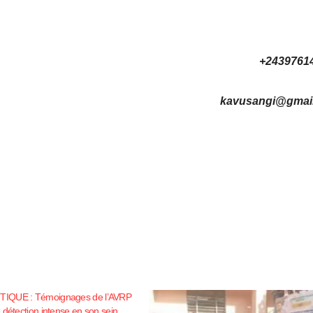
+2439761
kavusangi@gmai
IQUE : Témoignages de l’AVRP
 détection intense en son sein.