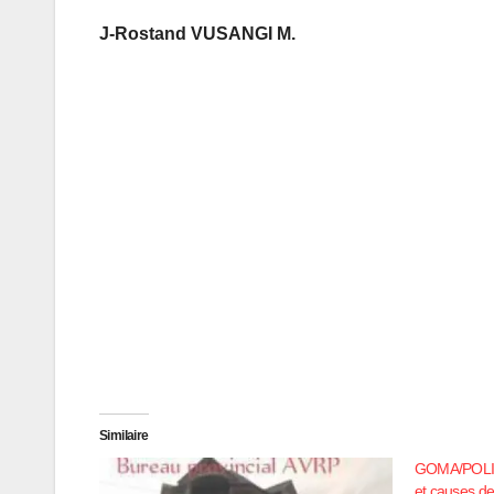
J-Rostand VUSANGI M.
Similaire
GOMA/POLIT
et causes de