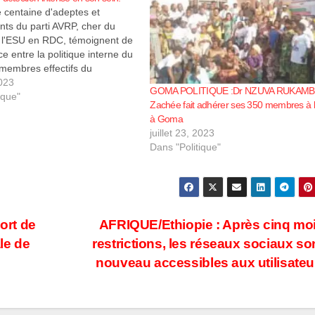
 centaine d'adeptes et
ts du parti AVRP, cher du
e l'ESU en RDC, témoignent de
ce entre la politique interne du
s membres effectifs du
 Dans certains bureaux de
2023
GOMA POLITIQUE :Dr NZUVA RUKAMB
se raconte. Cette déclaration
ique"
Zachée fait adhérer ses 350 membres à 
s points focaux de AVRP se
à Goma
juillet 23, 2023
Dans "Politique"
ort de
AFRIQUE/Ethiopie : Après cinq mo
le de
restrictions, les réseaux sociaux so
nouveau accessibles aux utilisate