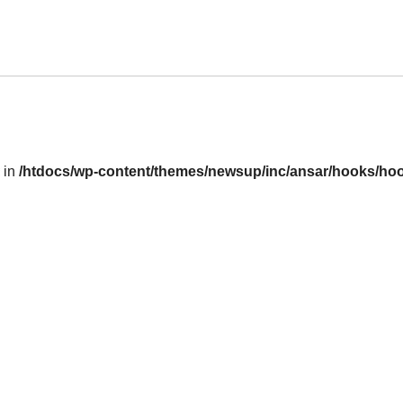
l in
/htdocs/wp-content/themes/newsup/inc/ansar/hooks/hoo