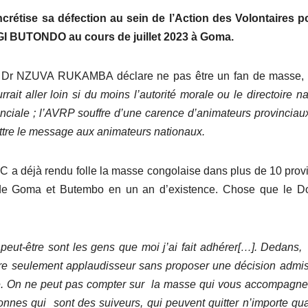
ise sa défection au sein de l’Action des Volontaires po
 BUTONDO au cours de juillet 2023 à Goma.
, le Dr NZUVA RUKAMBA déclare ne pas être un fan de masse, e
ait aller loin si du moins l’autorité morale ou le directoire na
nciale ; l’AVRP souffre d’une carence d’animateurs provinciaux
tre le message aux animateurs nationaux.
DC a déjà rendu folle la masse congolaise dans plus de 10 prov
les de Goma et Butembo en un an d’existence. Chose que le D
peut-être sont les gens que moi j’ai fait adhérer[…]. Dedans,
dre seulement applaudisseur sans proposer une décision admis
. On ne peut pas compter sur la masse qui vous accompagne
nnes qui sont des suiveurs, qui peuvent quitter n’importe qu