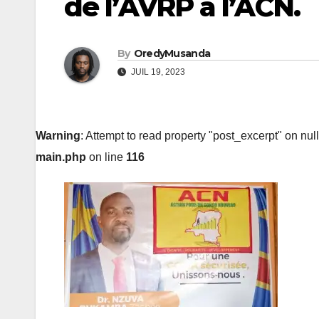
de l’AVRP à l’ACN.
By
OredyMusanda
JUIL 19, 2023
Warning
: Attempt to read property "post_excerpt" on nul
main.php
on line
116