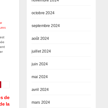
novembre 2024
octobre 2024
ar
septembre 2024
jures
est
août 2024
née
dent
juillet 2024
er
juin 2024
 la
ers
mai 2024
avril 2024
s de
mars 2024
de la