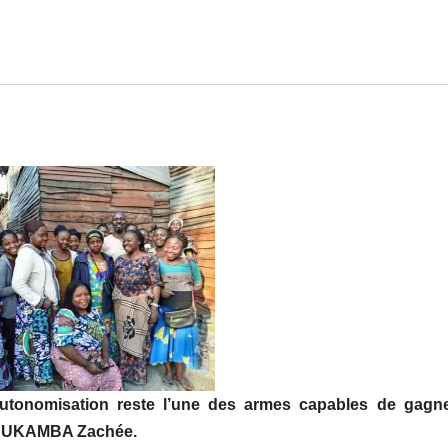
autonomisation
reste l’une des armes
capable
s
de
gagne
 RUKAMBA Zachée
.