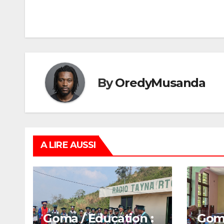
de
l’article
By
OredyMusanda
A LIRE AUSSI
Goma / Education :
Goma