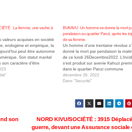
IÉTÉ : La femme, une vache à
BUKAVU: Un homme se donne la mort p
pendaison au quartier Panzi, après les in
 valeurs acquises en société
de sa femme.
lle, endogène et empirique, la
Un homme d’une trentaine révolue s’
jourd’hui peut être autonome
donné la mort par pendaison la mati
mérique. Son statut marital
de ce lundi 26Decembre2022. L’Inci
s son caractère d’être
s’est produit sur avenie Kahuzi premi
e, humiliée et repoussée à
023
dans le quartier Panzi commune
e. C’est ce qu’explique à Goma
été"
d’IBANDA en ville de BUKAVU. Selon
décembre 26, 2022
ue des Jeunes Bénéficiaires
Rabbin MUTIMANWA Rapporteur de
Dans "Securité"
du Collectif Alfa Ujuvi,
société civile noyau de Panzi, c’est v
…
2h du matin…
end son
NORD KIVU/SOCIÉTÉ : 3915 Déplacé
guerre, devant une Assurance sociale 