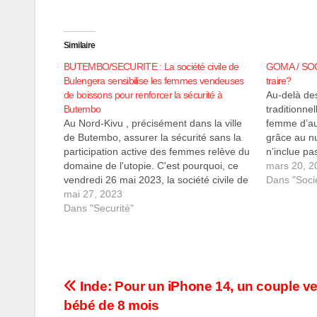
Similaire
BUTEMBO/SECURITE : La société civile de
GOMA / SOC
Bulengera sensibilise les femmes vendeuses
traire?
de boissons pour renforcer la sécurité à
Au-delà des
Butembo
traditionne
Au Nord-Kivu , précisément dans la ville
femme d’au
de Butembo, assurer la sécurité sans la
grâce au nu
participation active des femmes relève du
n’inclue pa
domaine de l'utopie. C'est pourquoi, ce
marginalisé
mars 20, 2
vendredi 26 mai 2023, la société civile de
l’immondic
Dans "Soci
Bulengera, l'une des communes les plus
mai 27, 2023
la Dynamiq
perturbées par les bandits armés et
Dans "Securité"
de l’Action 
autres criminels dans cette…
DJBACAU
Navigation
Inde: Pour un iPhone 14, un couple v
bébé de 8 mois