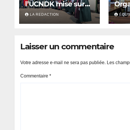
l’UCNDK mise sur
Orga
l’excellence et
fémi
LA REDACTION
ÉQUI
l’employabilité des
asso
jeunes
jeun
parl
Laisser un commentaire
Votre adresse e-mail ne sera pas publiée.
Les champs
Commentaire
*