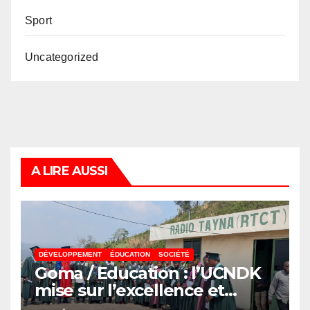
Sport
Uncategorized
A LIRE AUSSI
DÉVELOPPEMENT
ÉDUCATION
SOCIÉTÉ
Goma / Education : l’UCNDK
mise sur l’excellence et
l’employabilité des jeunes