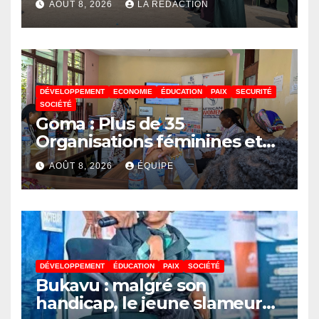
AOÛT 8, 2026
LA REDACTION
DÉVELOPPEMENT
ECONOMIE
ÉDUCATION
PAIX
SECURITÉ
SOCIÉTÉ
Goma : Plus de 35
Organisations féminines et
associations des jeunes
AOÛT 8, 2026
ÉQUIPE
réunies pour parler paix
DÉVELOPPEMENT
ÉDUCATION
PAIX
SOCIÉTÉ
Bukavu : malgré son
handicap, le jeune slameur