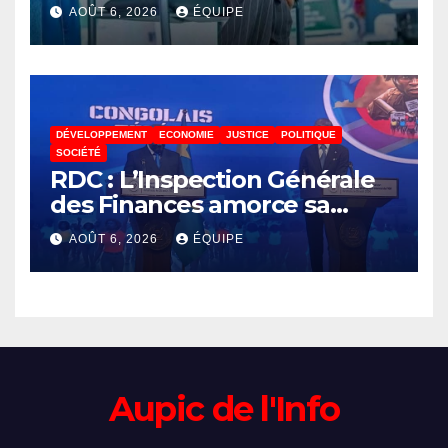
Akonkwa Kenyata Bernard
AOÛT 6, 2026
ÉQUIPE
lance un appel à la solidarité
pour poursuivre ses études
DÉVELOPPEMENT
ECONOMIE
JUSTICE
POLITIQUE
SOCIÉTÉ
RDC : L’Inspection Générale
des Finances amorce sa
révolution numérique pour
AOÛT 6, 2026
ÉQUIPE
un contrôle permanent des
finances publiques
Aupic de l'Info