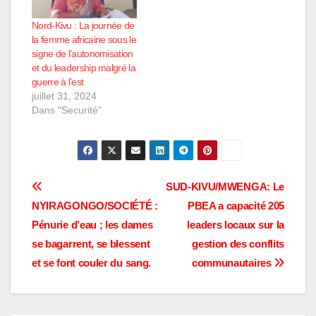
Nord-Kivu : La journée de
la femme africaine sous le
signe de l’autonomisation
et du leadership malgré la
guerre à l’est
juillet 31, 2024
Dans "Securité"
Navigation
SUD-KIVU/MWENGA: Le
NYIRAGONGO/SOCIÉTÉ :
PBEA a capacité 205
de
Pénurie d’eau ; les dames
leaders locaux sur la
l’article
se bagarrent, se blessent
gestion des conflits
et se font couler du sang.
communautaires