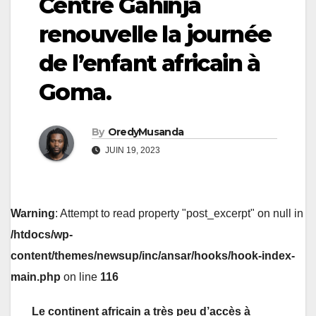
Centre Gahinja
renouvelle la journée
de l’enfant africain à
Goma.
By
OredyMusanda
JUIN 19, 2023
Warning
: Attempt to read property "post_excerpt" on null in
/htdocs/wp-
content/themes/newsup/inc/ansar/hooks/hook-index-
main.php
on line
116
Le continent africain a très peu d’accès à