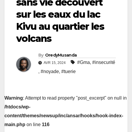
sans vie découvert
sur les eaux du lac
Kivu au quartier les
volcans
By
OredyMusanda
#Gma
,
#insecurité
AVR 15, 2024
,
#noyade
,
#tuerie
Warning
: Attempt to read property "post_excerpt" on null in
/htdocs/wp-
content/themes/newsup/inc/ansar/hooks/hook-index-
main.php
on line
116