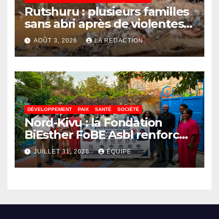
Rutshuru : plusieurs familles
sans abri après de violentes
intempéries à Vitshumbi
AOÛT 3, 2026
LA REDACTION
DÉVELOPPEMENT
PAIX
SANTÉ
SOCIÉTÉ
Nord-Kivu : la Fondation
BiEsther FoBE Asbl renforce
les capacités des acteurs
JUILLET 31, 2026
ÉQUIPE
communautaires sur la
prévention d’Ebola