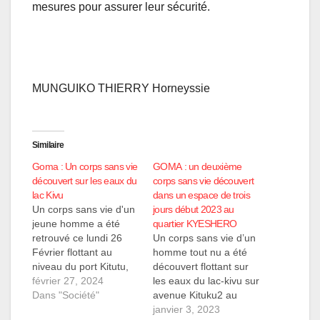
mesures pour assurer leur sécurité.
MUNGUIKO THIERRY Horneyssie
Similaire
Goma : Un corps sans vie
GOMA : un deuxième
découvert sur les eaux du
corps sans vie découvert
lac Kivu
dans un espace de trois
Un corps sans vie d'un
jours début 2023 au
jeune homme a été
quartier KYESHERO
retrouvé ce lundi 26
Un corps sans vie d’un
Février flottant au
homme tout nu a été
niveau du port Kitutu,
découvert flottant sur
dans le quartier
février 27, 2024
les eaux du lac-kivu sur
Keshero, suscitant
Dans "Société"
avenue Kituku2 au
ainsi l'émotion et le
Quartier Kyeshero en
janvier 3, 2023