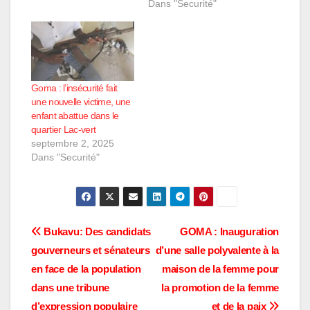
questionnement au
Commune de Goma .
Dans "Securité"
sein des habitants. La
c'est à quelques
découverte à été
mètres après le
signalée par la
marché de Kituku, cela
population. L'identité
se passe tôt le matin
de la victime demeure
de ce 3 janvier 2023
pour l'instant inconnue,
dans la…
Goma : l’insécurité fait
…
une nouvelle victime, une
enfant abattue dans le
quartier Lac-vert
septembre 2, 2025
Dans "Securité"
Navigation
Bukavu: Des candidats
GOMA : Inauguration
gouverneurs et sénateurs
d’une salle polyvalente à la
de
en face de la population
maison de la femme pour
l’article
dans une tribune
la promotion de la femme
d’expression populaire
et de la paix