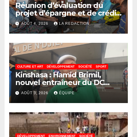
Réunion d’évaluation du
projet d’épargne et de crédit
de JIRANI MSAADA Asbl : des
AOÛT 4, 2026
LA REDACTION
résultats encourageants et
une expansion annoncée
CULTURE ET ART
DÉVELOPPEMENT
SOCIÉTÉ
SPORT
Kinshasa : Hamid Brimil,
nouvel entraîneur du DC
Virunga sur place, cap sur les
AOÛT 3, 2026
ÉQUIPE
préparatifs de la Coupe de la
Confédération de la CAF
DÉVELOPPEMENT
ENVIRONNEMENT
SOCIÉTÉ