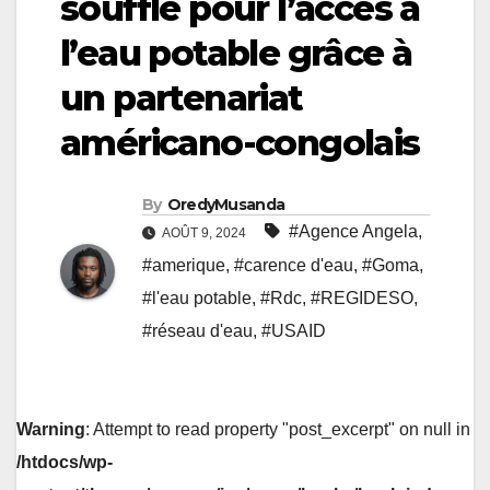
souffle pour l’accès à
l’eau potable grâce à
un partenariat
américano-congolais
By
OredyMusanda
#Agence Angela
,
AOÛT 9, 2024
#amerique
,
#carence d'eau
,
#Goma
,
#l'eau potable
,
#Rdc
,
#REGIDESO
,
#réseau d'eau
,
#USAID
Warning
: Attempt to read property "post_excerpt" on null in
/htdocs/wp-