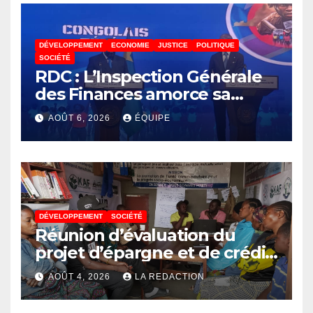
DÉVELOPPEMENT
ECONOMIE
JUSTICE
POLITIQUE
SOCIÉTÉ
RDC : L’Inspection Générale
des Finances amorce sa
révolution numérique pour
AOÛT 6, 2026
ÉQUIPE
un contrôle permanent des
finances publiques
DÉVELOPPEMENT
SOCIÉTÉ
Réunion d’évaluation du
projet d’épargne et de crédit
de JIRANI MSAADA Asbl : des
AOÛT 4, 2026
LA REDACTION
résultats encourageants et
une expansion annoncée