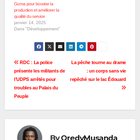
Goma pour booster la
production et améliorer la
qualité du service
janvier 14, 2025
Dans "Développement"
Navigation
RDC : La police
La pêche tourne au drame
présente les militants de
: un corps sans vie
de
l’UDPS arrêtés pour
repêché sur le lac Édouard
l’article
troubles au Palais du
Peuple
By
OredyMusanda