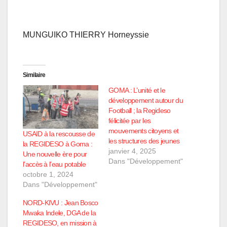
MUNGUIKO THIERRY Horneyssie
Similaire
GOMA : L’unité et le
développement autour du
Football ; la Regideso
félicitée par les
mouvements citoyens et
USAID à la rescousse de
les structures des jeunes
la REGIDESO à Goma :
janvier 4, 2025
Une nouvelle ère pour
Dans "Développement"
l’accès à l’eau potable
octobre 1, 2024
Dans "Développement"
NORD-KIVU : Jean Bosco
Mwaka Indele, DGA de la
REGIDESO, en mission à