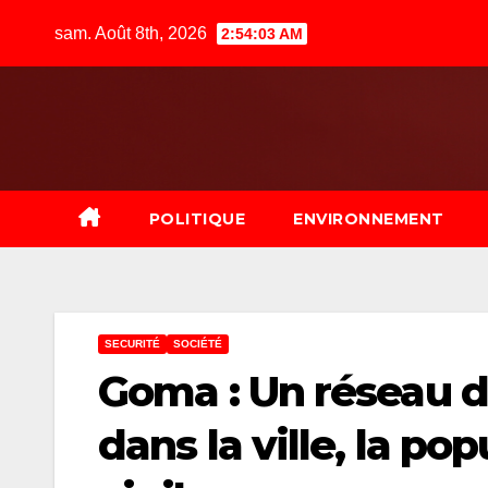
Skip
sam. Août 8th, 2026
2:54:04 AM
to
content
POLITIQUE
ENVIRONNEMENT
SECURITÉ
SOCIÉTÉ
Goma : Un réseau d
dans la ville, la po