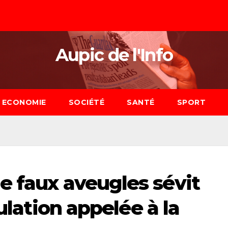
Aupic de l'Info
ECONOMIE
SOCIÉTÉ
SANTÉ
SPORT
e faux aveugles sévit
pulation appelée à la