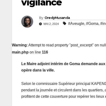
vigilance
By
OredyMusanda
#Aveugle
,
#Goma
,
#in
MAI 2, 2024
Warning
: Attempt to read property "post_excerpt" on nul
main.php
on line
116
Le Maire adjoint intérim de Goma demande aux h
opère dans la ville.
Selon le commissaire Supérieur principal KAPEN
pendant la journée et circulent dans les quartiers
profitent de cette couverture pour repérer les lieu