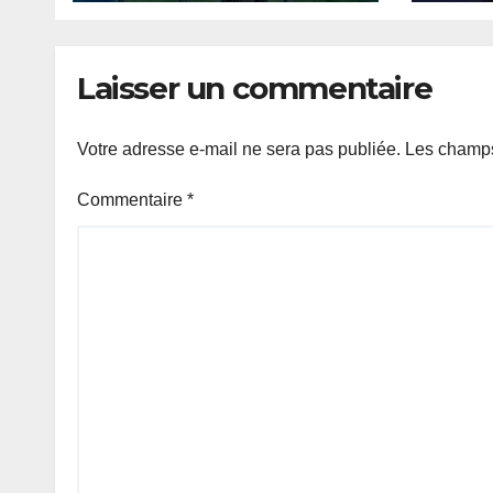
Bernard lance un
num
appel à la solidarité
cont
pour poursuivre ses
per
Laisser un commentaire
études
fina
Votre adresse e-mail ne sera pas publiée.
Les champs
Commentaire
*