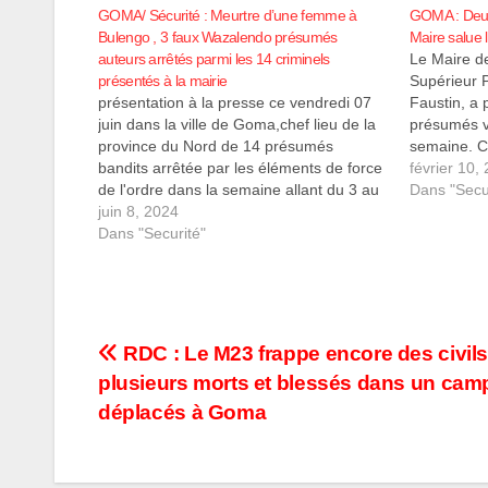
GOMA/ Sécurité : Meurtre d’une femme à
GOMA : Deux
Bulengo , 3 faux Wazalendo présumés
Maire salue l
auteurs arrêtés parmi les 14 criminels
Le Maire d
présentés à la mairie
Supérieur 
présentation à la presse ce vendredi 07
Faustin, a 
juin dans la ville de Goma,chef lieu de la
présumés v
province du Nord de 14 présumés
semaine. C
bandits arrêtée par les éléments de force
appréhendés
février 10,
de l'ordre dans la semaine allant du 3 au
Congolaise
Dans "Secu
7 juin 2024. procédant à leurs
juin 8, 2024
de vol la nu
présentations, le commissaire supérieur
Dans "Securité"
Himbi. Ce
principal Kapend…
Navigation
RDC : Le M23 frappe encore des civils
plusieurs morts et blessés dans un cam
de
déplacés à Goma
l’article