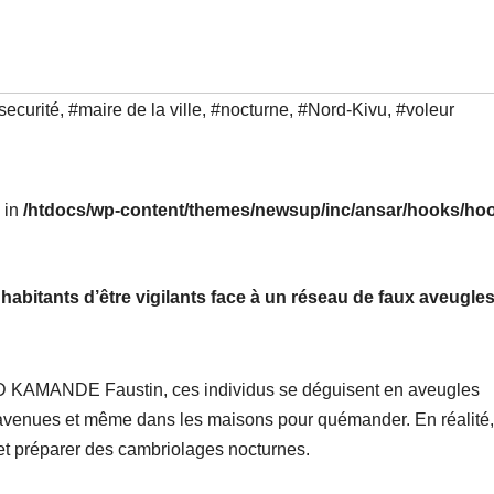
securité
,
#maire de la ville
,
#nocturne
,
#Nord-Kivu
,
#voleur
l in
/htdocs/wp-content/themes/newsup/inc/ansar/hooks/hoo
abitants d’être vigilants face à un réseau de faux aveugles
D KAMANDE Faustin, ces individus se déguisent en aveugles
, avenues et même dans les maisons pour quémander. En réalité, 
x et préparer des cambriolages nocturnes.