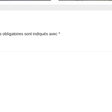
érique pour un
MSAADA Asbl : 
rôle
résultats
manent des
encourageants 
nces publiques
une expansion
annoncée
 obligatoires sont indiqués avec
*