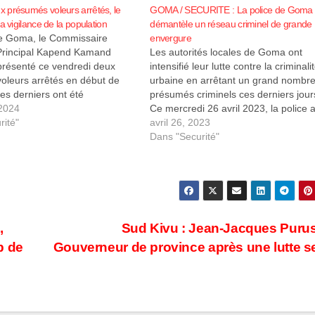
 présumés voleurs arrêtés, le
GOMA / SECURITE : La police de Goma
a vigilance de la population
démantèle un réseau criminel de grande
e Goma, le Commissaire
envergure
Principal Kapend Kamand
Les autorités locales de Goma ont
présenté ce vendredi deux
intensifié leur lutte contre la criminali
oleurs arrêtés en début de
urbaine en arrêtant un grand nombr
es derniers ont été
présumés criminels ces derniers jour
 par la Police Nationale
 2024
Ce mercredi 26 avril 2023, la police 
 (PNC) après une opération
rité"
présenté à la mairie 28 présumés
avril 26, 2023
it du 3 au 4 février au quartier
criminels et leurs dépendants, dont 5
Dans "Securité"
s…
femmes, qui ont été arrêtés dans…
,
Sud Kivu : Jean-Jacques Purus
p de
Gouverneur de province après une lutte s