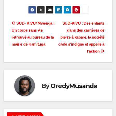
dans le groupement
BAMBO. Depuis le
village de KIRUMBA,
nos sources disent que
les éléments du m23
Navigation
SUD- KIVU/ Mwenga :
SUD-KIVU : Des enfants
se situeraient aux
Un corps sans vie
dans des carrières de
environs de trois
de
kilomètre de KASALI,
retrouvé au bureau de la
pierre à kabare, la société
une…
l’article
mairie de Kamituga
civile s’indigne et appelle à
l’action
By
OredyMusanda