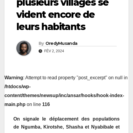
plusieurs villages se
vident encore de
leurs habitants
By
OredyMusanda
FÉV 2, 2024
Warning
: Attempt to read property "post_excerpt" on null in
/htdocs/wp-
content/themes/newsup/inc/ansar/hooks/hook-index-
main.php
on line
116
On signale le déplacement des populations
de
Ngumba
,
Kirotshe, Shasha
et Nyabibale
et