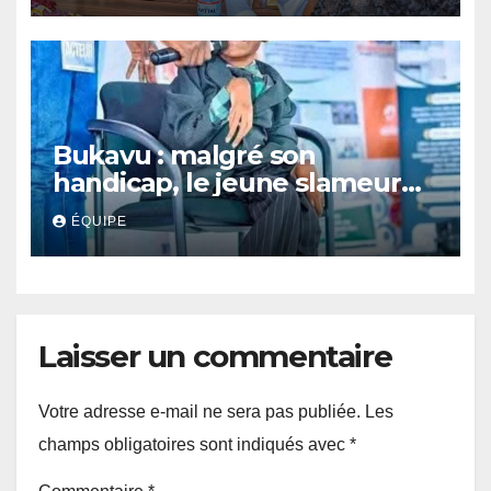
Bukavu : malgré son
handicap, le jeune slameur
Akonkwa Kenyata Bernard
ÉQUIPE
lance un appel à la solidarité
pour poursuivre ses études
Laisser un commentaire
Votre adresse e-mail ne sera pas publiée.
Les
champs obligatoires sont indiqués avec
*