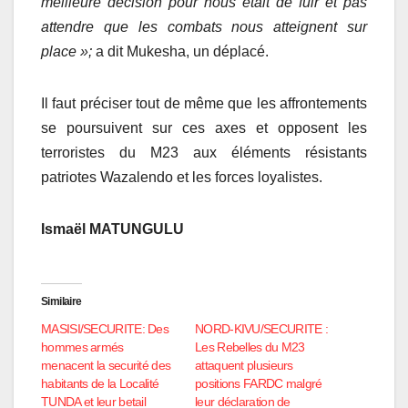
meilleure décision pour nous était de fuir et pas
attendre que les combats nous atteignent sur
place »;
a dit Mukesha, un déplacé.
Il faut préciser tout de même que les affrontements
se poursuivent sur ces axes et opposent les
terroristes du M23 aux éléments résistants
patriotes Wazalendo et les forces loyalistes.
Ismaël MATUNGULU
Similaire
MASISI/SECURITE: Des
NORD-KIVU/SECURITE :
hommes armés
Les Rebelles du M23
menacent la securité des
attaquent plusieurs
habitants de la Localité
positions FARDC malgré
TUNDA et leur betail
leur déclaration de