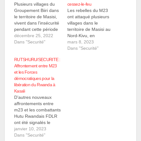
Plusieurs villages du
cessez-le-feu
Groupement Biiri dans
Les rebelles du M23
le territoire de Masisi,
ont attaqué plusieurs
vivent dans l'insécurité
villages dans le
pendant cette période
territoire de Masisi au
de festivité de Noël et
décembre 25, 2022
Nord-Kivu, en
nouvel an 2023. Selon
Dans "Securité"
République
mars 8, 2023
le secrétaire
Démocratique du
Dans "Securité"
administratif de la
Congo, malgré leur
RUTSHURU/SECURITE :
localité Tunda,
déclaration de cessez-
Affrontement entre M23
Monsieur BYAMUNGU
le-feu faite la veille. Les
et les Forces
Hangi Theophile qui
habitants de la contrée
démocratiques pour la
livre la Nouvelle, les
sont en état de
libération du Rwanda à
villages victimes ce
panique et fuient les
Kasali
dernier temps des
combats, ce qui crée
D’autres nouveaux
hommes armés non…
une situation d'urgence
affrontements entre
humanitaire. Le…
m23 et les combattants
Hutu Rwandais FDLR
ont été signalés le
matin de ce mardi 10
janvier 10, 2023
janvier vers KASALI
Dans "Securité"