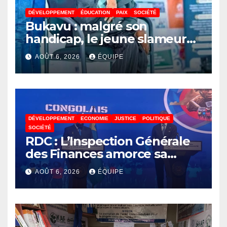
DÉVELOPPEMENT
ÉDUCATION
PAIX
SOCIÉTÉ
Bukavu : malgré son
handicap, le jeune slameur
Akonkwa Kenyata Bernard
AOÛT 6, 2026
ÉQUIPE
lance un appel à la solidarité
pour poursuivre ses études
DÉVELOPPEMENT
ECONOMIE
JUSTICE
POLITIQUE
SOCIÉTÉ
RDC : L’Inspection Générale
des Finances amorce sa
révolution numérique pour
AOÛT 6, 2026
ÉQUIPE
un contrôle permanent des
finances publiques