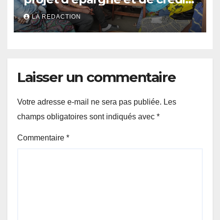
de JIRANI MSAADA Asbl : des
LA REDACTION
résultats encourageants et
une expansion annoncée
Laisser un commentaire
Votre adresse e-mail ne sera pas publiée.
Les
champs obligatoires sont indiqués avec
*
Commentaire
*