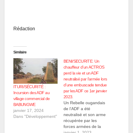
Rédaction
Similaire
BENI/SECURITE: Un
chauffeur d’un ACTROS
perd la vie et un ADF
neutralisé par l’armée lors
d’une embuscade tendue
ITURI/SÉCURITÉ :
par les ADF ce 1er janvier
Incursion des ADF au
2023.
village commercial de
Un Rebelle ougandais
BABUNGWE
de l’ADF a été
janvier 17, 2024
neutralisé et son arme
Dans "Développement"
récupérée par les
forces armées de la
RDC l'après-midi de ce
janvier 1, 2023