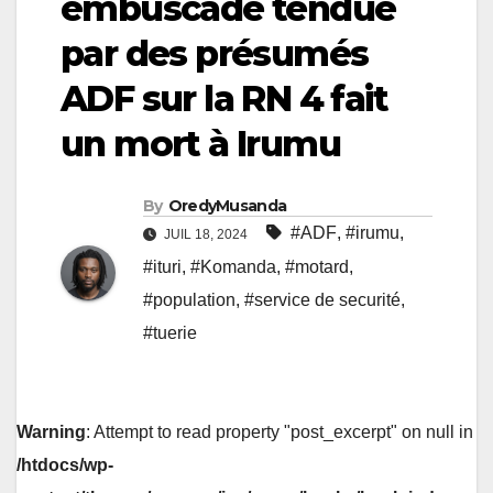
embuscade tendue
par des présumés
ADF sur la RN 4 fait
un mort à Irumu
By
OredyMusanda
#ADF
,
#irumu
,
JUIL 18, 2024
#ituri
,
#Komanda
,
#motard
,
#population
,
#service de securité
,
#tuerie
Warning
: Attempt to read property "post_excerpt" on null in
/htdocs/wp-