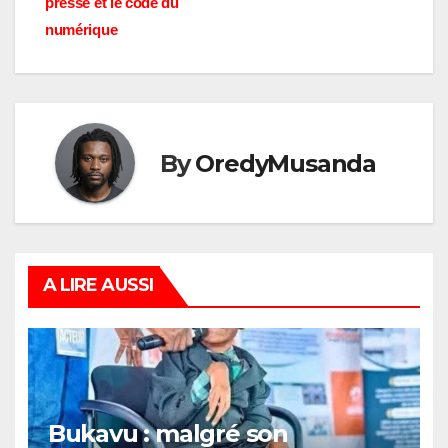
presse et le code du
numérique
By
OredyMusanda
A LIRE AUSSI
Bukavu : malgré son