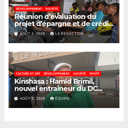
DÉVELOPPEMENT
SOCIÉTÉ
Réunion d’évaluation du
projet d’épargne et de crédit
de JIRANI MSAADA Asbl : des
AOÛT 4, 2026
LA REDACTION
résultats encourageants et
une expansion annoncée
CULTURE ET ART
DÉVELOPPEMENT
SOCIÉTÉ
SPORT
Kinshasa : Hamid Brimil,
nouvel entraîneur du DC
Virunga sur place, cap sur les
AOÛT 3, 2026
ÉQUIPE
préparatifs de la Coupe de la
Confédération de la CAF