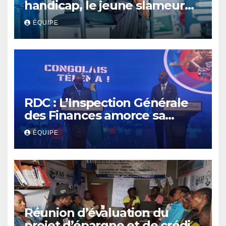
handicap, le jeune slameur
Akonkwa Kenyata Bernard
ÉQUIPE
lance un appel à la solidarité
pour poursuivre ses études
RDC : L’Inspection Générale
des Finances amorce sa
révolution numérique pour
ÉQUIPE
un contrôle permanent des
finances publiques
Réunion d’évaluation du
projet d’épargne et de crédit