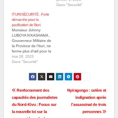
dimanche 1er Janvier
Dans "Securité"
2023. Notre source
ITURI/SÉCURITÉ : Forte
renseigne que ce
démarche pour la
rebelle a été neutralisé
pacification de l’ituri
après avoir tué un
Monsieur Johnny
chauffeur d'un camion
LUBOYA N'KASHAMA ,
entre la localité
Gouverneur Militaire de
MAKISABO et pont
la Province de l'Ituri, ne
SEMULIKI dans…
ferme plus d'œil pour la
pacification de sa
mai 28, 2023
grande entité
Dans "Securité"
administrative de l'Ituri.
Il manifeste sa
présence à Goma, à la
visite de Son
Excellence Monsieur
Navigation
Renforcement des
Nyiragongo : colère et
Jean Michel SAMA
capacités des journalistes
indignation après
LOKONDE ce vendredi
de
26 mai 2023 dans la…
du Nord-Kivu : Focus sur
l’assassinat de trois
l’article
la nouvelle loi sur la
personnes