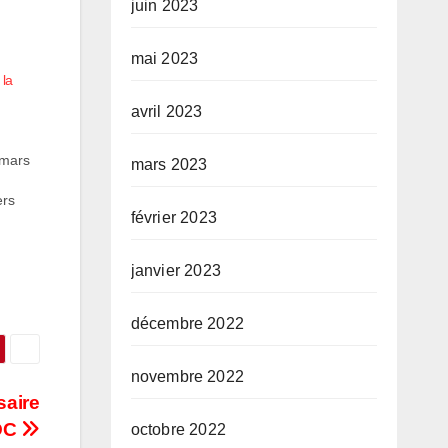
juin 2023
mai 2023
 la
avril 2023
 mars
mars 2023
ers
février 2023
des
x, a
janvier 2023
décembre 2022
novembre 2022
saire
RDC
octobre 2022