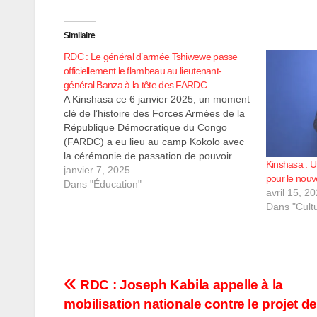
Similaire
RDC : Le général d’armée Tshiwewe passe
officiellement le flambeau au lieutenant-
général Banza à la tête des FARDC
A Kinshasa ce 6 janvier 2025, un moment
clé de l’histoire des Forces Armées de la
République Démocratique du Congo
(FARDC) a eu lieu au camp Kokolo avec
la cérémonie de passation de pouvoir
Kinshasa : U
entre le général d'armée Tshiwewe et le
janvier 7, 2025
pour le nou
lieutenant-général Banza. Ce dernier
Dans "Éducation"
avril 15, 2
prend désormais les rênes de…
Dans "Cultu
Navigation
RDC : Joseph Kabila appelle à la
mobilisation nationale contre le projet de