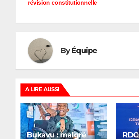
de
révision constitutionnelle
l’article
By
Équipe
A LIRE AUSSI
Bukavu : malgré
RDC 