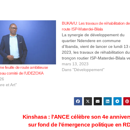
BUKAVU: Les travaux de réhabilitation de
route ISP-Materdei-Bilala
La synergie de développement du
quartier Ndendere en commune
d’Ibanda, vient de lancer ce lundi 13
2023, les travaux de réhabilitation du
tronçon routier ISP-Materdei-Bilala v
quartier latin. Le ministre provincial 
mars 13, 2023
ne feuille de route ambitieuse
infrastructures, Placide Wenda qui a
Dans "Développement"
veau comité de l’UDEZOKA
procédé au lancement de ces travau
026
encouragé cette initiative de la…
re et Art"
Kinshasa : l’ANCE célèbre son 4e anniver
sur fond de l’émergence politique en 