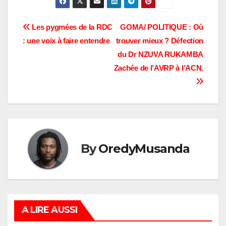
Navigation
Les pygmées de la RDC
GOMA/ POLITIQUE : Où
: une voix à faire entendre
trouver mieux ? Défection
de
du Dr NZUVA RUKAMBA
l’article
Zachée de l’AVRP à l’ACN.
By
OredyMusanda
A LIRE AUSSI