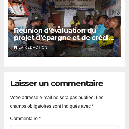
Réunion d’évaluation du
projet d’épargne et de crédit
de JIRANI MSAADA Asbl : des
LA REDACTION
résultats encourageants et
une expansion annoncée
Laisser un commentaire
Votre adresse e-mail ne sera pas publiée.
Les
champs obligatoires sont indiqués avec
*
Commentaire
*