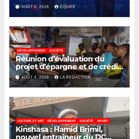
révolution numérique pour
AOÛT 6, 2026
ÉQUIPE
un contrôle permanent des
finances publiques
DÉVELOPPEMENT
SOCIÉTÉ
Réunion d’évaluation du
projet d’épargne et de crédit
de JIRANI MSAADA Asbl : des
AOÛT 4, 2026
LA REDACTION
résultats encourageants et
une expansion annoncée
CULTURE ET ART
DÉVELOPPEMENT
SOCIÉTÉ
SPORT
Kinshasa : Hamid Brimil,
nouvel entraîneur du DC