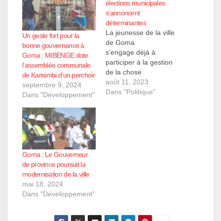
élections municipales
s’annoncent
déterminantes
La jeunesse de la ville
Un geste fort pour la
de Goma
bonne gouvernance à
s’engage déjà à
Goma : MIBENGE dote
participer à la gestion
l’assemblée communale
de la chose
de Karisimbi d’un perchoir
publique de la
août 11, 2023
septembre 9, 2024
RDC. Ceci ressort de
Dans "Politique"
Dans "Développement"
l’ambiance électorale q
ue traverse le pays
pour cette année 2023.
A en dire vrai, les deux
communes de ville de
Goma sont des postes
Goma : Le Gouverneur
et opportunités visés
de province poursuit la
par cette
modernisation de la ville
jeunesse. Plus de dix
mai 18, 2024
candidats se sont déjà
Dans "Développement"
prononcés à être…