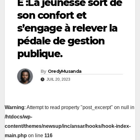
E :La jeunesse sort de
son confort et
s’engage à relever la
pédale de gestion
publique.
By
OredyMusanda
JUIL 20, 2023
Warning
: Attempt to read property "post_excerpt" on null in
/htdocs/wp-
content/themes/newsup/inc/ansar/hooks/hook-index-
main.php
on line
116