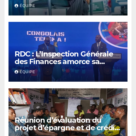
Akonkwa Kenyata Bernard
ÉQUIPE
lance un appel à la solidarité
pour poursuivre ses études
RDC : L’Inspection Générale
des Finances amorce sa
révolution numérique pour
ÉQUIPE
un contrôle permanent des
finances publiques
Réunion d’évaluation du
projet d’épargne et de crédit
de JIRANI MSAADA Asbl : des