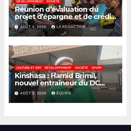
DÉVELOPPEMENT
SOCIÉTÉ
Réunion d’évaluation du
projet d’épargne et de crédit
de JIRANI MSAADA Asbl : des
AOÛT 4, 2026
LA REDACTION
résultats encourageants et
une expansion annoncée
CULTURE ET ART
DÉVELOPPEMENT
SOCIÉTÉ
SPORT
Kinshasa : Hamid Brimil,
nouvel entraîneur du DC
Virunga sur place, cap sur les
AOÛT 3, 2026
ÉQUIPE
préparatifs de la Coupe de la
Confédération de la CAF