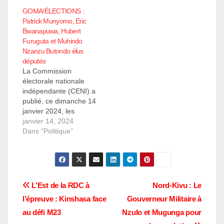
GOMA/ÉLECTIONS :
Patrick Munyomo, Eric
Bwanapuwa, Hubert
Furuguta et Muhindo
Nzanzu Butondo élus
députés
La Commission
électorale nationale
indépendante (CENI) a
publié, ce dimanche 14
janvier 2024, les
résultats provisoires
janvier 14, 2024
des élections
Dans "Politique"
législatives nationales
en République
démocratique du
Congo. Dans la
province du Nord-Kivu,
Navigation
L’Est de la RDC à
Nord-Kivu : Le
quatre députés
l’épreuve : Kinshasa face
Gouverneur Militaire à
nationaux ont été élus
de
pour la ville de Goma.
au défi M23
Nzulo et Mugunga pour
Il s'agit de Patrick