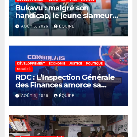
Bukavu : malgré son
handicap, le jeune slameur
Akonkwa Kenyata Bernard
AOÛT 6, 2026
ÉQUIPE
lance un appel à la solidarité
pour poursuivre ses études
DÉVELOPPEMENT
ECONOMIE
JUSTICE
POLITIQUE
SOCIÉTÉ
RDC : L’Inspection Générale
des Finances amorce sa
révolution numérique pour
AOÛT 6, 2026
ÉQUIPE
un contrôle permanent des
finances publiques