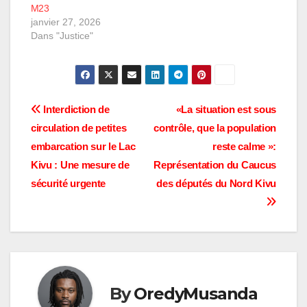
M23
janvier 27, 2026
Dans "Justice"
Navigation
Interdiction de
«La situation est sous
circulation de petites
contrôle, que la population
de
embarcation sur le Lac
reste calme »:
l’article
Kivu : Une mesure de
Représentation du Caucus
sécurité urgente
des députés du Nord Kivu
By
OredyMusanda