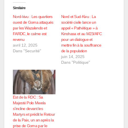
Similaire
Nord-kivu : Les quartiers
Nord et Sud-Kivu : La
ouest de Goma attaqués
société civile lance un
par les Wazalendo et
appel « Pathétique » à
FARDC, le calme est
Kinshasa et au M23/AFC
revenu
pour un dialogue et
avril 12, 2025
mettre fin à la souffrance
Dans "Securité"
de la population
juin 14, 2025
Dans "Politique"
Est de la RDC : Sa
Majesté Polo Mwela
s’incline devant les
Martyrs et prédit le Retour
de la Paix, un an après la
prise de Goma par le