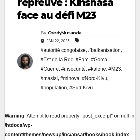
l’épreuve : Kinshasa
face au défi M23
By
OredyMusanda
JAN 22, 2025
#autorité congolaise
,
#balkanisation
,
#Est de la Rdc
,
#Farc
,
#Goma
,
#Guerre
,
#insecurité
,
#kalehe
,
#M23
,
#masisi
,
#minova
,
#Nord-Kivu
,
#population
,
#Sud-Kivu
Warning
: Attempt to read property "post_excerpt" on null in
/htdocs/wp-
content/themes/newsup/inc/ansar/hooks/hook-index-