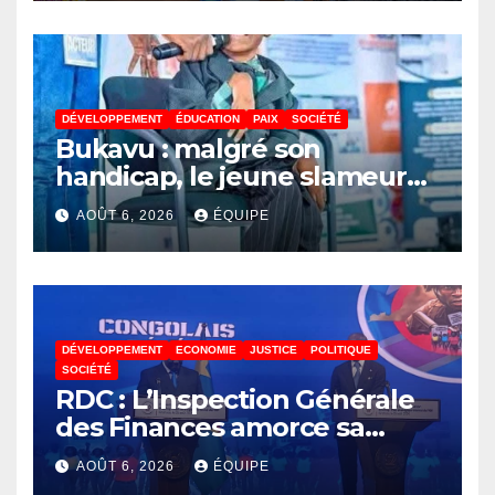
DÉVELOPPEMENT
ÉDUCATION
PAIX
SOCIÉTÉ
Bukavu : malgré son
handicap, le jeune slameur
Akonkwa Kenyata Bernard
AOÛT 6, 2026
ÉQUIPE
lance un appel à la solidarité
pour poursuivre ses études
DÉVELOPPEMENT
ECONOMIE
JUSTICE
POLITIQUE
SOCIÉTÉ
RDC : L’Inspection Générale
des Finances amorce sa
révolution numérique pour
AOÛT 6, 2026
ÉQUIPE
un contrôle permanent des