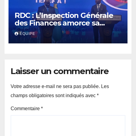
RDC : L’Inspection Générale
des Finances amorce sa
révolution numérique pour
ÉQUIPE
un contrôle permanent des
finances publiques
Laisser un commentaire
Votre adresse e-mail ne sera pas publiée.
Les
champs obligatoires sont indiqués avec
*
Commentaire
*