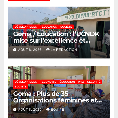
DÉVELOPPEMENT
ÉDUCATION
SOCIÉTÉ
Goma / Education : l’UCNDK
mise sur l’excellence et
l’employabilité des jeunes
AOÛT 8, 2026
LA REDACTION
DÉVELOPPEMENT
ECONOMIE
ÉDUCATION
PAIX
SECURITÉ
SOCIÉTÉ
Goma : Plus de 35
Organisations féminines et
associations des jeunes
AOÛT 8, 2026
ÉQUIPE
réunies pour parler paix