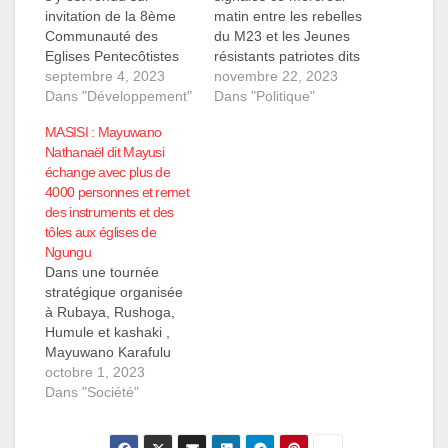
invitation de la 8ème
matin entre les rebelles
Communauté des
du M23 et les Jeunes
Eglises Pentecôtistes
résistants patriotes dits
en Afrique Centrale ce
septembre 4, 2023
wazalendo sur deux
novembre 22, 2023
Dimanche 03
Dans "Développement"
lignes des fronts dans
Dans "Politique"
Septembre 2023. Le
le groupement
MASISI : Mayuwano
notable Mayuwano
Kamuronza et dans le
Nathanaël dit Mayusi
Karafulu Nathanaël,
Bashali à Kilolirwe et
échange avec plus de
accompagné de deux
Karenga dans le
4000 personnes et remet
membres du front des
territoire de Masisi, à
des instruments et des
jeunes pour le
l'ouest de Goma. Notre
tôles aux églises de
développement et la
source sur place
Ngungu
question électorale de
indique…
Dans une tournée
masisi ont été accueillis
stratégique organisée
dans…
à Rubaya, Rushoga,
Humule et kashaki ,
Mayuwano Karafulu
Nathanaël dit Mayusi
octobre 1, 2023
vient d'être accueilli ce
Dans "Société"
dimanche 01 octobre à
Ngungu dans la