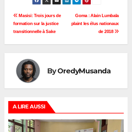
chefferie des Bahunde
en territoire de Masisi
au Nord-Kivu. À son
Navigation
Masisi: Trois jours de
Goma : Alain Lumbala
arrivée à Ngungu, ce
formation sur la justice
plaint les élus nationaux
notable a visité le
de
bureau de son…
transitionnelle à Sake
de 2018
l’article
By
OredyMusanda
A LIRE AUSSI