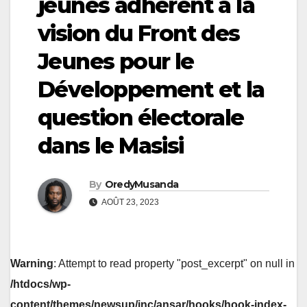
jeunes adhèrent à la
vision du Front des
Jeunes pour le
Développement et la
question électorale
dans le Masisi
By
OredyMusanda
AOÛT 23, 2023
Warning
: Attempt to read property "post_excerpt" on null in
/htdocs/wp-
content/themes/newsup/inc/ansar/hooks/hook-index-