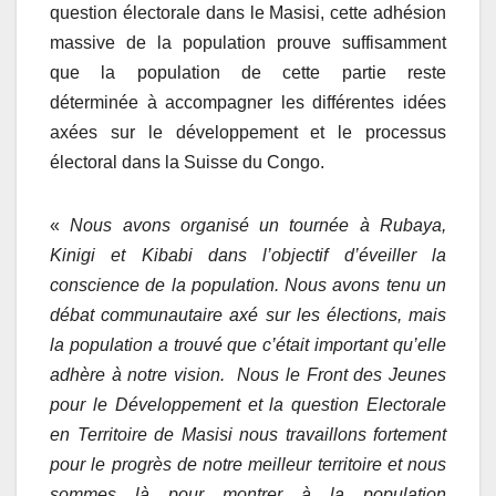
question électorale dans le Masisi, cette adhésion
massive de la population prouve suffisamment
que la population de cette partie reste
déterminée à accompagner les différentes idées
axées sur le développement et le processus
électoral dans la Suisse du Congo.
«
Nous avons organisé un tournée à Rubaya,
Kinigi et Kibabi dans l’objectif d’éveiller la
conscience de la population
. N
ous avons t
enu
un
débat communautaire axé sur les élections, mais
la population a trouvé que c’était important qu’elle
adh
è
re à notre vision.
N
ous le
Fr
ont des
Je
unes
pour le
Développement
et la question
E
lectorale
en
T
erritoire de Masisi nous travaillons fortement
pour le progrès de notre meilleur territoire et nous
sommes là pour montrer à la population