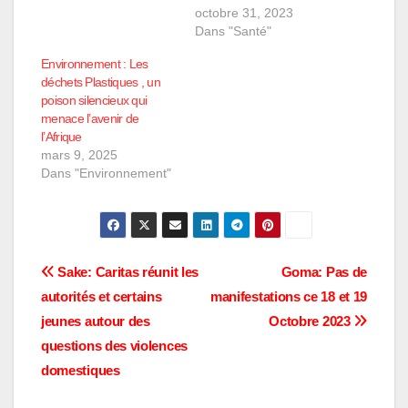
dépistage gratuit du
octobre 31, 2023
cancer du sein ; c’est
Dans "Santé"
déjà effectif dès ce
Environnement : Les
matin du mardi 31
déchets Plastiques , un
octobre 2023. Partant
poison silencieux qui
du Mois d’Octobre
menace l’avenir de
Rose, la CLINOVIE a
l’Afrique
tourné son regard sur
mars 9, 2025
le soin et la prévention
Dans "Environnement"
du…
Navigation
Sake: Caritas réunit les
Goma: Pas de
autorités et certains
manifestations ce 18 et 19
de
jeunes autour des
Octobre 2023
l’article
questions des violences
domestiques