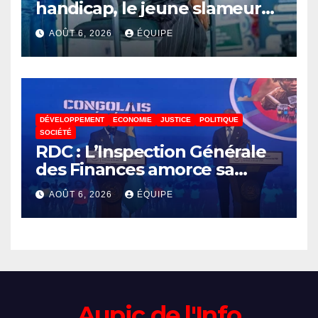
handicap, le jeune slameur
Akonkwa Kenyata Bernard
AOÛT 6, 2026
ÉQUIPE
lance un appel à la solidarité
pour poursuivre ses études
DÉVELOPPEMENT
ECONOMIE
JUSTICE
POLITIQUE
SOCIÉTÉ
RDC : L’Inspection Générale
des Finances amorce sa
révolution numérique pour
AOÛT 6, 2026
ÉQUIPE
un contrôle permanent des
finances publiques
Aupic de l'Info