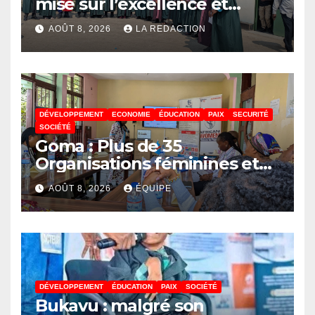
mise sur l’excellence et
l’employabilité des jeunes
AOÛT 8, 2026
LA REDACTION
DÉVELOPPEMENT
ECONOMIE
ÉDUCATION
PAIX
SECURITÉ
SOCIÉTÉ
Goma : Plus de 35
Organisations féminines et
associations des jeunes
AOÛT 8, 2026
ÉQUIPE
réunies pour parler paix
DÉVELOPPEMENT
ÉDUCATION
PAIX
SOCIÉTÉ
Bukavu : malgré son