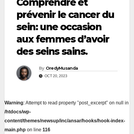
Comprendre et
prévenir le cancer du
sein: une occasion
aux femmes d’avoir
des seins sains.
By
OredyMusanda
OCT 20, 2023
Warning
: Attempt to read property "post_excerpt" on null in
/htdocs/wp-
content/themes/newsup/inc/ansar/hooks/hook-index-
main.php
on line
116