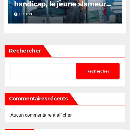
handicap, le jeune slameur
Akonkwa Kenyata Bernard
ÉQUIPE
lance un appel à la solidarité
pour poursuivre ses études
Rechercher
Rechercher
Commentaires récents
Aucun commentaire à afficher.