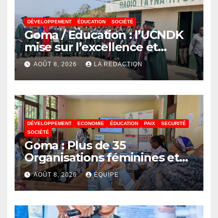
DÉVELOPPEMENT
ÉDUCATION
SOCIÉTÉ
Goma / Education : l’UCNDK
mise sur l’excellence et
l’employabilité des jeunes
AOÛT 8, 2026
LA REDACTION
DÉVELOPPEMENT
ECONOMIE
ÉDUCATION
PAIX
SECURITÉ
SOCIÉTÉ
Goma : Plus de 35
Organisations féminines et
associations des jeunes
AOÛT 8, 2026
ÉQUIPE
réunies pour parler paix