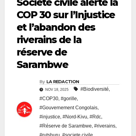
Société civile alerte la
COP 30 sur l’Injustice
et l’abandon des
riverains de la
réserve de
Sarambwe
By
LA REDACTION
#Biodiversité
,
NOV 18, 2025
#COP30
,
#gorille
,
#Gouvernement Congolais
,
#injustice
,
#Nord-Kivu
,
#Rdc
,
#Réserve de Sarambwe
,
#riverains
,
#rutshuru
,
#societe civile