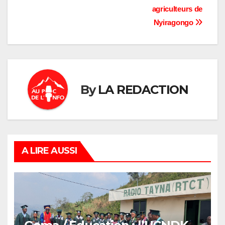
agriculteurs de
Nyiragongo
By
LA REDACTION
A LIRE AUSSI