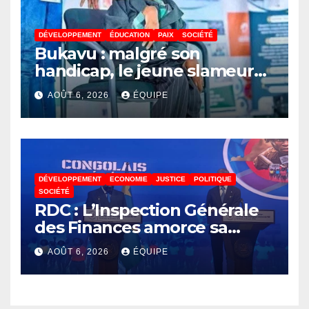
DÉVELOPPEMENT
ÉDUCATION
PAIX
SOCIÉTÉ
Bukavu : malgré son
handicap, le jeune slameur
Akonkwa Kenyata Bernard
AOÛT 6, 2026
ÉQUIPE
lance un appel à la solidarité
pour poursuivre ses études
DÉVELOPPEMENT
ECONOMIE
JUSTICE
POLITIQUE
SOCIÉTÉ
RDC : L’Inspection Générale
des Finances amorce sa
révolution numérique pour
AOÛT 6, 2026
ÉQUIPE
un contrôle permanent des
finances publiques