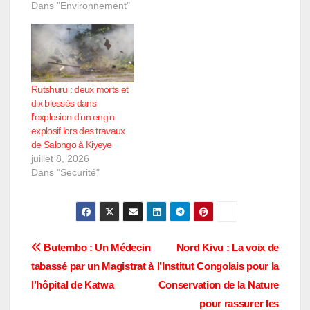
Dans "Environnement"
Rutshuru : deux morts et
dix blessés dans
l’explosion d’un engin
explosif lors des travaux
de Salongo à Kiyeye
juillet 8, 2026
Dans "Securité"
Navigation
Butembo : Un Médecin
Nord Kivu : La voix de
tabassé par un Magistrat à
l’Institut Congolais pour la
de
l’hôpital de Katwa
Conservation de la Nature
l’article
pour rassurer les