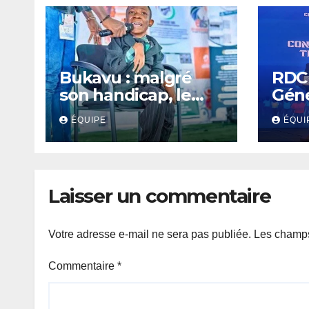
Bukavu : malgré
RDC 
son handicap, le
Géné
jeune slameur
Fina
ÉQUIPE
ÉQUI
Akonkwa Kenyata
révo
Bernard lance un
num
appel à la solidarité
cont
pour poursuivre ses
per
Laisser un commentaire
études
fina
Votre adresse e-mail ne sera pas publiée.
Les champs
Commentaire
*