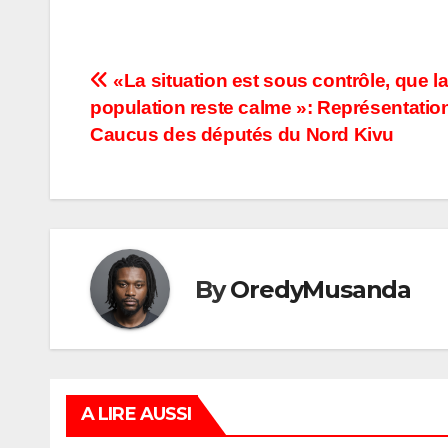
de son…
Navigation
«La situation est sous contrôle, que l
population reste calme »: Représentatio
de
Caucus des députés du Nord Kivu
l’article
By
OredyMusanda
A LIRE AUSSI