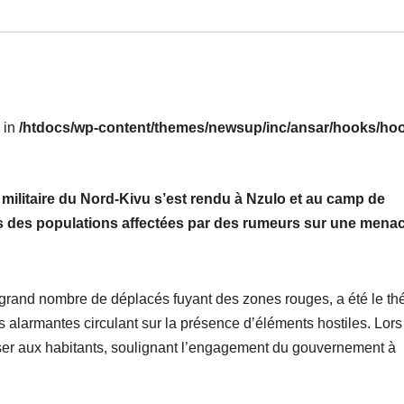
l in
/htdocs/wp-content/themes/newsup/inc/ansar/hooks/hoo
militaire du Nord-Kivu
s’est rendu
à Nzulo et au camp de
es des populations affectées par des rumeurs sur une mena
grand nombre de déplacés fuyant des zones rouges, a été le th
s alarmantes circulant sur la présence d’éléments hostiles. Lors
esser aux habitants, soulignant l’engagement du gouvernement à