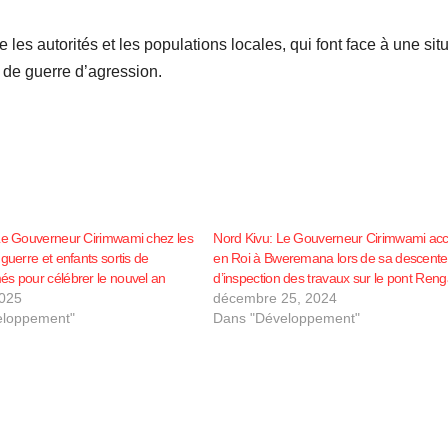
 les autorités et les populations locales, qui font face à une sit
e de guerre d’agression.
Le Gouverneur Cirimwami chez les
Nord Kivu: Le Gouverneur Cirimwami accu
guerre et enfants sortis de
en Roi à Bweremana lors de sa descente
s pour célébrer le nouvel an
d’inspection des travaux sur le pont Ren
2025
décembre 25, 2024
eloppement"
Dans "Développement"