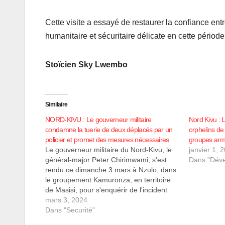
Cette visite a essayé de restaurer la confiance entre
humanitaire et sécuritaire délicate en cette périod
Stoïcien Sky Lwembo
Similaire
NORD-KIVU : Le gouverneur militaire
Nord Kivu : 
condamne la tuerie de deux déplacés par un
orphelins de 
policier et promet des mesures nécessaires
groupes armé
Le gouverneur militaire du Nord-Kivu, le
janvier 1, 
général-major Peter Chirimwami, s'est
Dans "Dév
rendu ce dimanche 3 mars à Nzulo, dans
le groupement Kamuronza, en territoire
de Masisi, pour s'enquérir de l'incident
survenu la veille lors de la distribution de
mars 3, 2024
vivres non alimentaires du gouvernement
Dans "Securité"
provincial aux déplacés de guerre. Lors