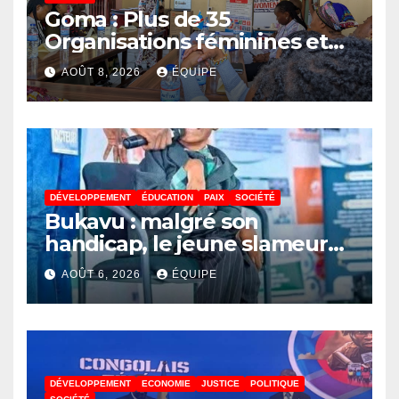
Goma : Plus de 35
Organisations féminines et
associations des jeunes
AOÛT 8, 2026
ÉQUIPE
réunies pour parler paix
DÉVELOPPEMENT
ÉDUCATION
PAIX
SOCIÉTÉ
Bukavu : malgré son
handicap, le jeune slameur
Akonkwa Kenyata Bernard
AOÛT 6, 2026
ÉQUIPE
lance un appel à la solidarité
pour poursuivre ses études
DÉVELOPPEMENT
ECONOMIE
JUSTICE
POLITIQUE