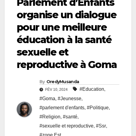
Parlement d’Enfants
organise un dialogue
pour une meilleure
éducation à la santé
sexuelle et
reproductive à Goma
By
OredyMusanda
#Education
,
FÉV 10, 2024
#Goma
,
#Jeunesse
,
#parlement d'enfants
,
#Politique
,
#Religion
,
#santé
,
#sexuelle et reproductive
,
#Ssr
,
#zone Est