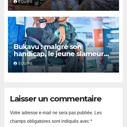
ÉQUIPE
réunies pour parler paix
Bukavu : malgré son
handicap, le jeune slameur
Akonkwa Kenyata Bernard
ÉQUIPE
lance un appel à la solidarité
pour poursuivre ses études
Laisser un commentaire
Votre adresse e-mail ne sera pas publiée.
Les
champs obligatoires sont indiqués avec
*