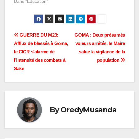
Dans "Éducation"
Navigation
GUERRE DU M23:
GOMA : Deux présumés
Afflux de blessés à Goma,
voleurs arrêtés, le Maire
de
le CICR s’alarme de
salue la vigilance de la
l’article
l’intensité des combats à
population
Sake
By
OredyMusanda