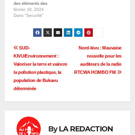
des éléments des
Forces Armées de la
février 18, 2024
République
Dans "Securité"
Démocratique du
Congo (FARDC) et des
membres du groupe
d'autodéfense
"Wazalendo" dans la
Navigation
SUD-
Nord-kivu : Mauvaise
ville de Goma, chef-lieu
KIVU/Environnement :
nouvelle pour les
du Nord-Kivu. Selon
de
Dedesi MITIMA, chef
Valoriser la terre et vaincre
auditeurs de la radio
du quartier Lac-Vert
l’article
la pollution plastique, la
RTCWA HOMBO FM
où…
population de Bukavu
déterminée
By
LA REDACTION