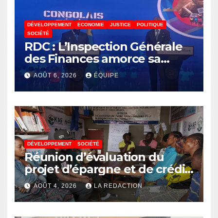
DÉVELOPPEMENT
ECONOMIE
JUSTICE
POLITIQUE
SOCIÉTÉ
RDC : L’Inspection Générale
des Finances amorce sa
révolution numérique pour
AOÛT 6, 2026
ÉQUIPE
un contrôle permanent des
finances publiques
DÉVELOPPEMENT
SOCIÉTÉ
Réunion d’évaluation du
projet d’épargne et de crédit
de JIRANI MSAADA Asbl : des
AOÛT 4, 2026
LA REDACTION
résultats encourageants et
une expansion annoncée