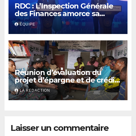
RDC : L’Inspection Générale
des Finances amorce sa
révolution numérique pour
ÉQUIPE
un contrôle permanent des
finances publiques
Réunion d’évaluation du
projet d’épargne et de crédit
de JIRANI MSAADA Asbl : des
LA REDACTION
résultats encourageants et
une expansion annoncée
Laisser un commentaire