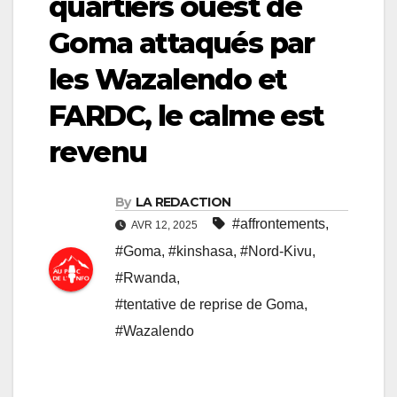
quartiers ouest de
Goma attaqués par
les Wazalendo et
FARDC, le calme est
revenu
By
LA REDACTION
#affrontements
,
AVR 12, 2025
#Goma
,
#kinshasa
,
#Nord-Kivu
,
#Rwanda
,
#tentative de reprise de Goma
,
#Wazalendo