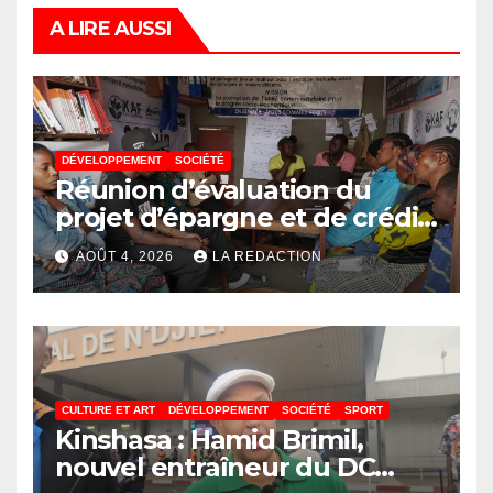
A LIRE AUSSI
DÉVELOPPEMENT
SOCIÉTÉ
Réunion d’évaluation du
projet d’épargne et de crédit
de JIRANI MSAADA Asbl : des
AOÛT 4, 2026
LA REDACTION
résultats encourageants et
une expansion annoncée
CULTURE ET ART
DÉVELOPPEMENT
SOCIÉTÉ
SPORT
Kinshasa : Hamid Brimil,
nouvel entraîneur du DC