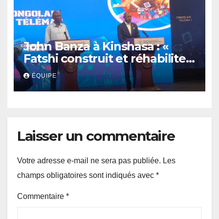
John Banza à Kinshasa : «
Fatshi construit et réhabilite
des infrastructures de la
ÉQUIPE
République »
Laisser un commentaire
Votre adresse e-mail ne sera pas publiée.
Les
champs obligatoires sont indiqués avec
*
Commentaire
*