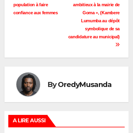
de
par cette
population à faire
ambitieux à la mairie de
jeunesse. Plus de dix
l’article
confiance aux femmes
Goma », (Kambere
candidats se sont déjà
Lumumba au dépôt
prononcés à être…
symbolique de sa
candidature au municipal)
By
OredyMusanda
A LIRE AUSSI