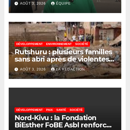
Virunga sur place, cap sur les
AOÛT 3, 2026
ÉQUIPE
préparatifs de la Coupe de la
Confédération de la CAF
DÉVELOPPEMENT
ENVIRONNEMENT
SOCIÉTÉ
Rutshuru : plusieurs familles
sans abri après de violentes
intempéries à Vitshumbi
AOÛT 3, 2026
LA REDACTION
DÉVELOPPEMENT
PAIX
SANTÉ
SOCIÉTÉ
Nord-Kivu : la Fondation
BiEsther FoBE Asbl renforce