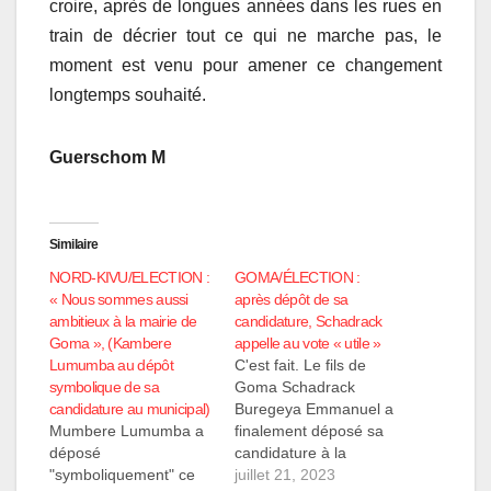
croire, après de longues années dans les rues en
train de décrier tout ce qui ne marche pas, le
moment est venu pour amener ce changement
longtemps souhaité.
Guerschom M
Similaire
NORD-KIVU/ELECTION :
GOMA/ÉLECTION :
« Nous sommes aussi
après dépôt de sa
ambitieux à la mairie de
candidature, Schadrack
Goma », (Kambere
appelle au vote « utile »
Lumumba au dépôt
C'est fait. Le fils de
symbolique de sa
Goma Schadrack
candidature au municipal)
Buregeya Emmanuel a
Mumbere Lumumba a
finalement déposé sa
déposé
candidature à la
"symboliquement" ce
législature nationale ce
juillet 21, 2023