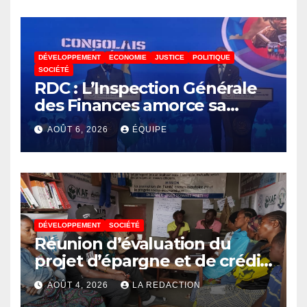
pour poursuivre ses études
DÉVELOPPEMENT
ECONOMIE
JUSTICE
POLITIQUE
SOCIÉTÉ
RDC : L’Inspection Générale
des Finances amorce sa
révolution numérique pour
AOÛT 6, 2026
ÉQUIPE
un contrôle permanent des
finances publiques
DÉVELOPPEMENT
SOCIÉTÉ
Réunion d’évaluation du
projet d’épargne et de crédit
de JIRANI MSAADA Asbl : des
AOÛT 4, 2026
LA REDACTION
résultats encourageants et