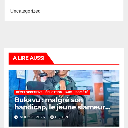
Uncategorized
A LIRE AUSSI
DÉVELOPPEMENT
ÉDUCATION
PAIX
SOCIÉTÉ
Bukavu : malgré son
handicap, le jeune slameur
Akonkwa Kenyata Bernard
AOÛT 6, 2026
ÉQUIPE
lance un appel à la solidarité