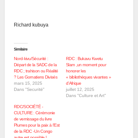
Richard kubuya
Similaire
Nord-kivu/Sécurité :
RDC : Bukavu Kwetu
Départ de la SADC de la
Slam ,un moment pour
RDC ; trahison ou Réalité
honorer les
? Les Gomatiens Divisés
« bibliothèques vivantes »
mars 15, 2025
d’Afrique
Dans "Securité"
juillet 12, 2025
Dans "Culture et Art"
RDC/SOCIÉTÉ -
CULTURE : Cérémonie
de vernissage du livre
Plumes pour la paix à l’Est
de la RDC -Un Congo
autre est possible !