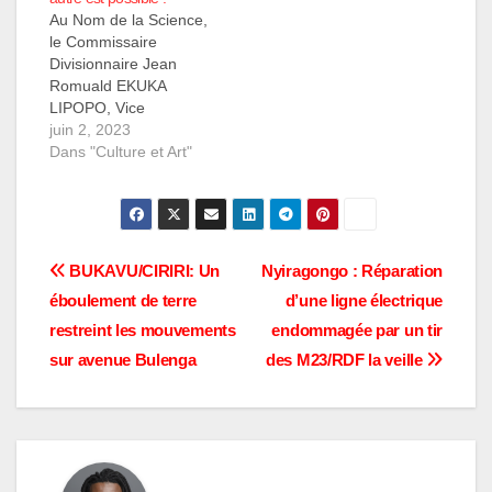
Au Nom de la Science,
le Commissaire
Divisionnaire Jean
Romuald EKUKA
LIPOPO, Vice
Gouverneur Militaire du
juin 2, 2023
Nord Kivu, vient de
Dans "Culture et Art"
baptiser le recueil de
poèmes intitulé Plumes
pour la paix à l’Est de
la RDC, sous titré, Un
Congo autre est
Navigation
BUKAVU/CIRIRI: Un
Nyiragongo : Réparation
possible !, c’est au
éboulement de terre
d’une ligne électrique
cours d’une cérémonie
de
y afférente,…
restreint les mouvements
endommagée par un tir
l’article
sur avenue Bulenga
des M23/RDF la veille