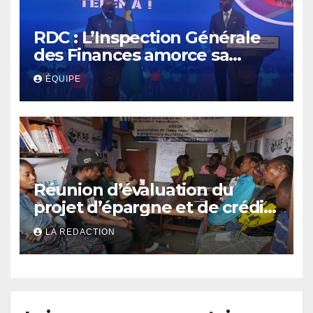
RDC : L’Inspection Générale
des Finances amorce sa
révolution numérique pour
ÉQUIPE
un contrôle permanent des
finances publiques
Réunion d’évaluation du
projet d’épargne et de crédit
de JIRANI MSAADA Asbl : des
LA REDACTION
résultats encourageants et
une expansion annoncée