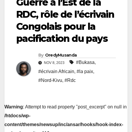
Guerre à l’Est de la
RDC, rôle de l’écrivain
Congolais pour la
pacification du pays
By
OredyMusanda
#Bukasa
,
NOV 8, 2023
#écrivain Africain
,
#la paix
,
#Nord-Kivu
,
#Rdc
Warning
: Attempt to read property "post_excerpt" on null in
/htdocs/wp-
content/themes/newsup/inc/ansar/hooks/hook-index-