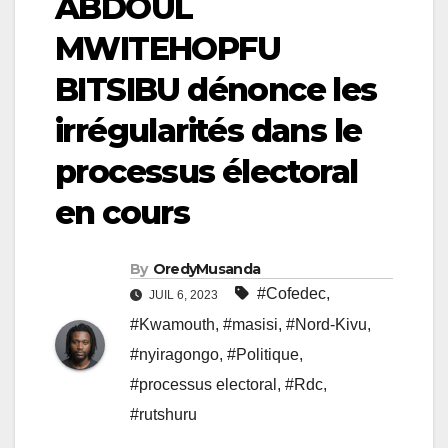
ABDOUL
MWITEHOPFU
BITSIBU dénonce les
irrégularités dans le
processus électoral
en cours
By
OredyMusanda
#Cofedec
,
JUIL 6, 2023
#Kwamouth
,
#masisi
,
#Nord-Kivu
,
#nyiragongo
,
#Politique
,
#processus electoral
,
#Rdc
,
#rutshuru