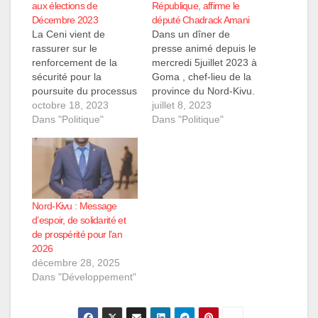
aux élections de
République, affirme le
Décembre 2023
député Chadrack Amani
La Ceni vient de
Dans un dîner de
rassurer sur le
presse animé depuis le
renforcement de la
mercredi 5juillet 2023 à
sécurité pour la
Goma , chef-lieu de la
poursuite du processus
province du Nord-Kivu.
électoral dans ces 3
octobre 18, 2023
Chadrack Amani Bahati
juillet 8, 2023
entités La cinquième
Dans "Politique"
, député provincial élu
Dans "Politique"
réunion du comité de
du territoire de Masisi a
pilotage pour la
précisé qu'organiser
sécurisation du
les élections sans les
processus électoral
territoires de Masisi et
(CPSE) s'est tenue hier
Rutshuru c'est donner
à Kinshasa. Plusieurs
un langage aux
Nord-Kivu : Message
questions ont été
ennemis qui…
d’espoir, de solidarité et
abordées
de prospérité pour l’an
particulièrement la
2026
suspension du
décembre 28, 2025
processus…
Dans "Développement"