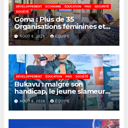
DÉVELOPPEMENT
ECONOMIE
ÉDUCATION
PAIX
SECURITÉ
SOCIÉTÉ
Goma : Plus de 35
Organisations féminines et
associations des jeunes
AOÛT 8, 2026
ÉQUIPE
réunies pour parler paix
DÉVELOPPEMENT
ÉDUCATION
PAIX
SOCIÉTÉ
Bukavu : malgré son
handicap, le jeune slameur
Akonkwa Kenyata Bernard
AOÛT 6, 2026
ÉQUIPE
lance un appel à la solidarité
pour poursuivre ses études