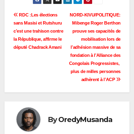
Navigation
RDC :Les élections
NORD-KIVU/POLITIQUE:
sans Masisi et Rutshuru
Mibenge Roger Berthon
de
c’est une trahison contre
prouve ses capacités de
l’article
la République, affirme le
mobilisation lors de
député Chadrack Amani
l’adhésion massive de sa
fondation à l’Alliance des
Congolais Progressistes,
plus de milles personnes
adhèrent à l’ACP
By
OredyMusanda