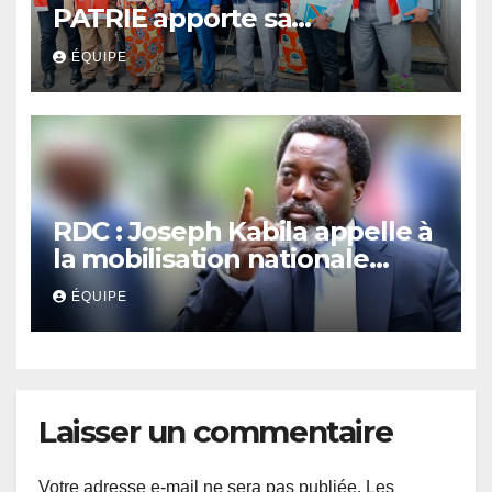
PATRIE apporte sa
contribution au débat
ÉQUIPE
national sur la réforme
constitutionnelle
RDC : Joseph Kabila appelle à
la mobilisation nationale
contre le projet de révision
ÉQUIPE
constitutionnelle
Laisser un commentaire
Votre adresse e-mail ne sera pas publiée.
Les