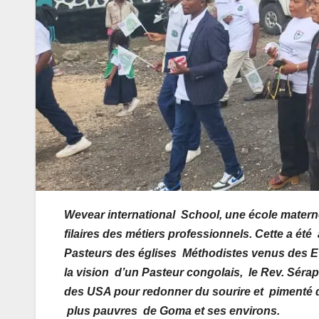
Wevear
international
School
,
une école materne
filaires
des
métiers
professionnels
. Cette a été
Pasteurs
des
églises
Méthodistes
venus des Et
la vision d’
un P
asteur
congolais,
le Rev
.
Sérap
des USA pour redonner du
sourire
et pimenté d
plus
pauvres
de Goma et ses environs.