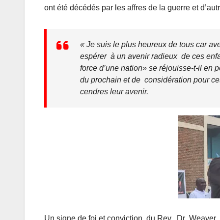
ont été décédés par les affres de la guerre et d’aut
« Je s
uis le plus heureux de tous car a
espérer à un avenir radieux de ces en
force d’une
nation»
se réjouisse-t-il en
du prochain et de considération pour ces 
cendres leur avenir.
Un signe de foi et conviction du Rev. Dr Weaver p