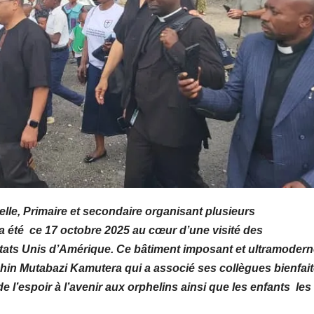
lle,
Primaire
et seconda
ire organisant plusieurs
 a été
ce 17 octobre 2025
au cœur d’une visité des
ats Unis d’
Amérique. Ce
bâtiment
imposant et ultramodern
hin
Mutabazi Kamutera qui a associé ses
collègues
bienfai
e l’espoir à
l’avenir aux
orphelins
ain
si que les enfants les