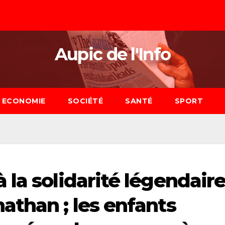
Aupic de l'Info
ECONOMIE
SOCIÉTÉ
SANTÉ
SPORT
la solidarité légendair
athan ; les enfants