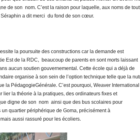
gne de son nom. C’est la raison pour laquelle, aux noms de tou
. Séraphin a dit merci du fond de son cœur.
ssite la poursuite des constructions car la demande est
rtie Est de la RDC, beaucoup de parents en sont morts laissant
sans aucun soutien gouvernemental. Cette école qui a déjà de
aire organise à son sein de l’option technique telle que la nutr
i que la PédagogieGénérale. C’est pourquoi, Weaver International
ier la théorie à la pratiques, des ordinateurs fixes et
èque digne de son nom ainsi que des bus scolaires pour
dans un quartier périphérique de Goma, précisément à
ais aussi rassuré pour les écoliers.