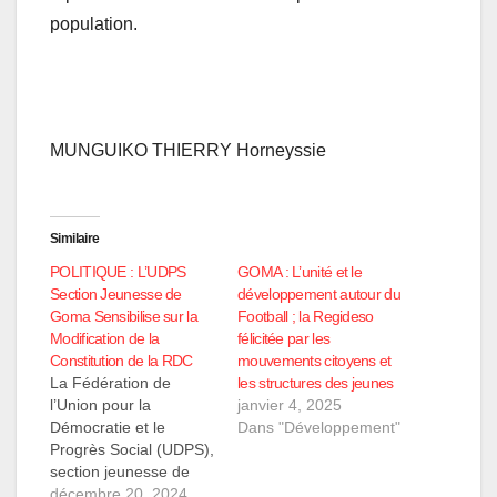
population.
MUNGUIKO THIERRY Horneyssie
Similaire
POLITIQUE : L’UDPS
GOMA : L’unité et le
Section Jeunesse de
développement autour du
Goma Sensibilise sur la
Football ; la Regideso
Modification de la
félicitée par les
Constitution de la RDC
mouvements citoyens et
La Fédération de
les structures des jeunes
l’Union pour la
janvier 4, 2025
Démocratie et le
Dans "Développement"
Progrès Social (UDPS),
section jeunesse de
Goma, a organisé ce
décembre 20, 2024