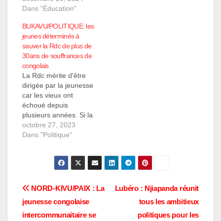
jeudi 19 décembre une
Dans "Éducation"
séance de
BUKAVU/POLITIQUE: les
sensibilisation autour
jeunes déterminés à
du changement ou de
sauver la Rdc de plus de
la modification de la
30ans de souffrances de
Constitution de la
congolais
République
La Rdc mérite d'être
démocratique du
dirigée par la jeunesse
Congo. Cet événement
car les vieux ont
s’est tenu dans la salle
échoué depuis
Full…
plusieurs années. Si la
Rdc est négligée
octobre 27, 2023
aujourd'hui, c'est suite
Dans "Politique"
à la megestion et
l'incapacité de
personnes âgées qui la
Rdc. Ces propos sont
de l'acteur politique au
Navigation
NORD-KIVU/PAIX : La
Lubéro : Njiapanda réunit
sein du parti politique
jeunesse congolaise
tous les ambitieux
ODAPAR Bienvenu
de
Kibasa BIMVIDO…
intercommunaitaire se
politiques pour les