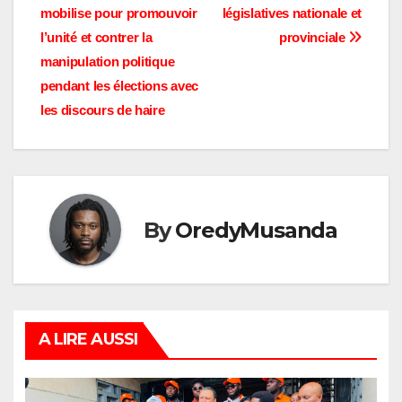
l’article
mobilise pour promouvoir
législatives nationale et
l’unité et contrer la
provinciale
manipulation politique
pendant les élections avec
les discours de haire
By
OredyMusanda
A LIRE AUSSI