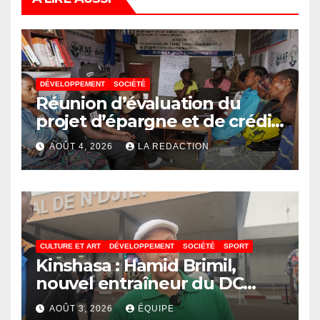
DÉVELOPPEMENT
SOCIÉTÉ
Réunion d’évaluation du
projet d’épargne et de crédit
de JIRANI MSAADA Asbl : des
AOÛT 4, 2026
LA REDACTION
résultats encourageants et
une expansion annoncée
CULTURE ET ART
DÉVELOPPEMENT
SOCIÉTÉ
SPORT
Kinshasa : Hamid Brimil,
nouvel entraîneur du DC
Virunga sur place, cap sur les
AOÛT 3, 2026
ÉQUIPE
préparatifs de la Coupe de la