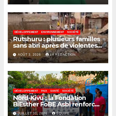
Confédération de la CAF
DÉVELOPPEMENT
ENVIRONNEMENT
SOCIÉTÉ
Rutshuru : plusieurs familles
sans abri après de violentes
intempéries à Vitshumbi
AOÛT 3, 2026
LA REDACTION
DÉVELOPPEMENT
PAIX
SANTÉ
SOCIÉTÉ
Nord-Kivu : la Fondation
BiEsther FoBE Asbl renforce
les capacités des acteurs
JUILLET 31, 2026
ÉQUIPE