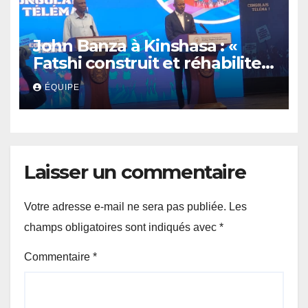
John Banza à Kinshasa : «
Fatshi construit et réhabilite
des infrastructures de la
ÉQUIPE
République »
Laisser un commentaire
Votre adresse e-mail ne sera pas publiée.
Les
champs obligatoires sont indiqués avec
*
Commentaire
*