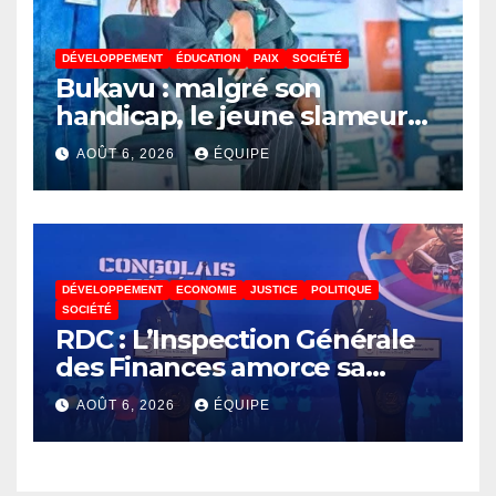
DÉVELOPPEMENT
ÉDUCATION
PAIX
SOCIÉTÉ
Bukavu : malgré son
handicap, le jeune slameur
Akonkwa Kenyata Bernard
AOÛT 6, 2026
ÉQUIPE
lance un appel à la solidarité
pour poursuivre ses études
DÉVELOPPEMENT
ECONOMIE
JUSTICE
POLITIQUE
SOCIÉTÉ
RDC : L’Inspection Générale
des Finances amorce sa
révolution numérique pour
AOÛT 6, 2026
ÉQUIPE
un contrôle permanent des
finances publiques