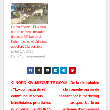
réservistes de défense
NIYIBIZI POUSSE ses
militaire du territoire
ambitions dans la
national, et les FARDC,
politique, se laissant
force loyaliste de la
ouvertement proche de
République
tout le monde. C’est ce
Démocratique du
qu’il a confirmé cet…
Goma / Santé : Plus d’un
Congo, dans la cité de
cas de chèvres malades
KIBIRIZI à l’Ouest de
détectés à l’abattoir de
Kiwanja. Les deux
Kahembe, les vétérinaires
forces…
appellent à la vigilance
juillet 17, 2026
Dans "Environnement"
Navigation
NORD-KIVU/SECURITE
GOMA : De la xénophobie
: ‘’Ex-combattants et
à la comédie pastorale
de
communautés tous
passant par le marketing
l’article
bénéficiaires prioritaires
toxique, liberté ou
du programme PDDRCS’’
libertinage d’expression