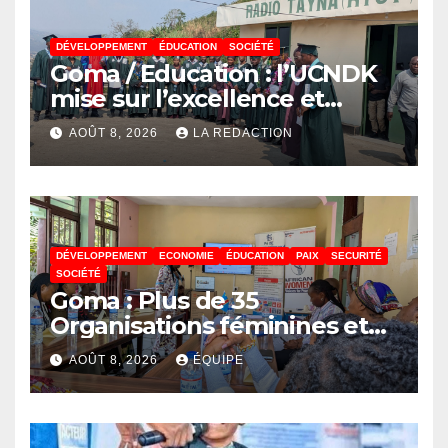
DÉVELOPPEMENT
ÉDUCATION
SOCIÉTÉ
Goma / Education : l’UCNDK
mise sur l’excellence et
l’employabilité des jeunes
AOÛT 8, 2026
LA REDACTION
DÉVELOPPEMENT
ECONOMIE
ÉDUCATION
PAIX
SECURITÉ
SOCIÉTÉ
Goma : Plus de 35
Organisations féminines et
associations des jeunes
AOÛT 8, 2026
ÉQUIPE
réunies pour parler paix