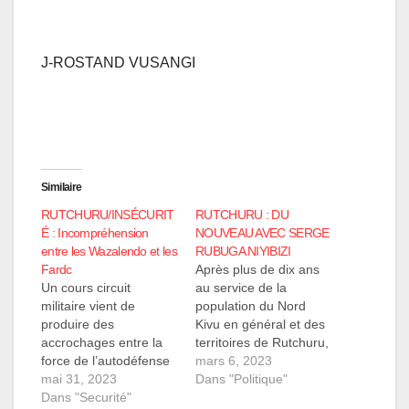
J-ROSTAND VUSANGI
Similaire
RUTCHURU/INSÉCURIT
RUTCHURU : DU
É : Incompréhension
NOUVEAU AVEC SERGE
entre les Wazalendo et les
RUBUGA NIYIBIZI
Fardc
Après plus de dix ans
Un cours circuit
au service de la
militaire vient de
population du Nord
produire des
Kivu en général et des
accrochages entre la
territoires de Rutchuru,
force de l’autodéfense
Nyiragongo et Masisi
mars 6, 2023
dite WAZALENDO,
mai 31, 2023
en particulier, le citoyen
Dans "Politique"
alors base arrière et
Dans "Securité"
SERGE RUBUGA