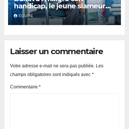
handicap, le jeune slameur
Akonkwa Kenyata Bernard
ÉQUIPE
lance un appel à la solidarité
pour poursuivre ses études
Laisser un commentaire
Votre adresse e-mail ne sera pas publiée.
Les
champs obligatoires sont indiqués avec
*
Commentaire
*