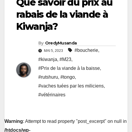
Que savoir du prix au
rabais de la viande à
Kiwanja?
By
OredyMusanda
#boucherie
,
MAI 5, 2023
#kiwanja
,
#M23
,
#Prix de la viande à la baisse
,
#rutshuru
,
#tongo
,
#vaches tuées par les miliciens
,
#vétérinaires
Warning
: Attempt to read property "post_excerpt" on null in
/htdocs/wp-