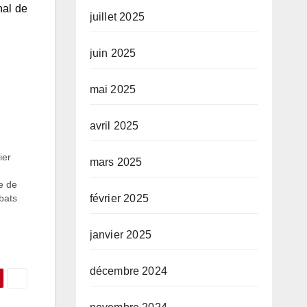
nal de
juillet 2025
juin 2025
mai 2025
avril 2025
ier
mars 2025
re de
février 2025
bats
es
que
janvier 2025
décembre 2024