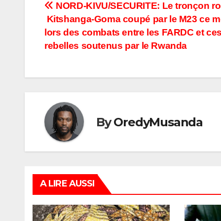
Navigation
NORD-KIVU/SECURITE: Le tronçon rou
Kitshanga-Goma coupé par le M23 ce m
de
lors des combats entre les FARDC et ce
l’article
rebelles soutenus par le Rwanda
By
OredyMusanda
A LIRE AUSSI