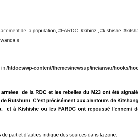
acement de la population
,
#FARDC
,
#kibirizi
,
#kishishe
,
#kitsh
 rwandais
l in
/htdocs/wp-content/themes/newsup/inc/ansar/hooks/hoo
armées de la RDC et les rebelles du M23 ont été signalé
ire de Rutshuru. C’est précisément aux alentours de Kitshan
s, et à Kishishe ou les FARDC ont repoussé l’ennemi d
de part et d’autres indique des sources dans la zone.