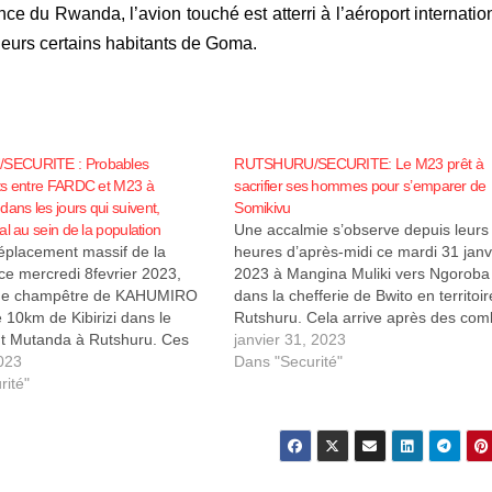
e du Rwanda, l’avion touché est atterri à l’aéroport internatio
ieurs certains habitants de Goma.
ECURITE : Probables
RUTSHURU/SECURITE: Le M23 prêt à
ts entre FARDC et M23 à
sacrifier ses hommes pour s’emparer de
ns les jours qui suivent,
Somikivu
al au sein de la population
Une accalmie s’observe depuis leurs
placement massif de la
heures d’après-midi ce mardi 31 janv
ce mercredi 8fevrier 2023,
2023 à Mangina Muliki vers Ngoroba
one champêtre de KAHUMIRO
dans la chefferie de Bwito en territoi
 10km de Kibirizi dans le
Rutshuru. Cela arrive après des com
 Mutanda à Rutshuru. Ces
dans la zone qui ont opposé les forc
janvier 31, 2023
 craignent des probables
2023
armées de la République démocrati
Dans "Securité"
nts entre FARDC et les
rité"
du Congo aux rebelles du M23…
u M23 notamment avec des
 la présence des rebelles