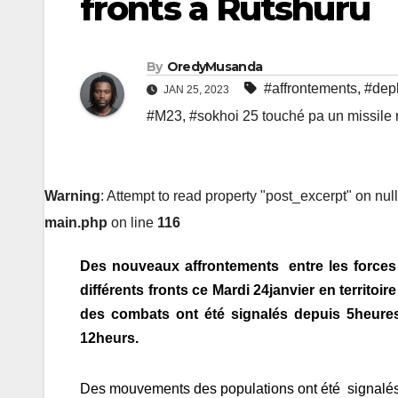
fronts à Rutshuru
By
OredyMusanda
#affrontements
,
#depl
JAN 25, 2023
#M23
,
#sokhoi 25 touché pa un missile
Warning
: Attempt to read property "post_excerpt" on nul
main.php
on line
116
Des nouveaux affrontements entre les forces 
différents fronts ce Mardi 24janvier en territo
des combats ont été signalés depuis 5heure
12heurs.
Des mouvements des populations ont été signalés 