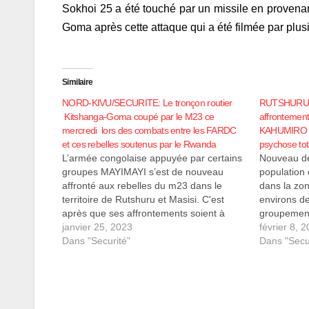
Sokhoi 25 a été touché par un missile en provenanc
Goma après cette attaque qui a été filmée par plus
Similaire
NORD-KIVU/SECURITE: Le tronçon routier
RUTSHURU/S
Kitshanga-Goma coupé par le M23 ce
affrontemen
mercredi lors des combats entre les FARDC
KAHUMIRO da
et ces rebelles soutenus par le Rwanda
psychose tot
L’armée congolaise appuyée par certains
Nouveau dé
groupes MAYIMAYI s’est de nouveau
population 
affronté aux rebelles du m23 dans le
dans la z
territoire de Rutshuru et Masisi. C'est
environs de
après que ses affrontements soient à
groupement
nouveau déclencher mardi 24 janvier
janvier 25, 2023
populations
février 8, 
dans les zones proches de Kitsanga mais
Dans "Securité"
affronteme
Dans "Secu
également dans les agglomérations de
rebelles d
bambo et kishishe. Les…
rumeurs de
dans…