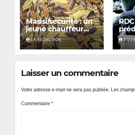
Masisi/securité : un
RDC 
jeune chauffeur
préd
retrouvé mort,
droi
LA REDACTION
ÉQUI
ligoté et torturé à
acce
Mobambiro
crua
l’ho
Laisser un commentaire
Votre adresse e-mail ne sera pas publiée.
Les champs
Commentaire
*