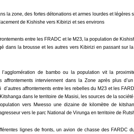
s la zone, des fortes détonations et armes lourdes et légères s
cement de Kishishe vers Kibirizi et ses environs
ffrontements entre les FRADC et le M23, la population de Kishis
gé dans la brousse et les autres vers Kibirizi en passant sur la
 l’agglomération de bambo ou la population vit la proximi
 ces affrontements interviennent dans la Zone après plus d’u
 d’autres affrontements entre les rebelles du M23 et les FAR
itshanga dans le territoire de Masisi, les sources de la société 
population vers Mwesso une dizaine de kilomètre de kitsha
resseur vers le parc National de Virunga en territoire de Ruts
ifférentes lignes de fronts, un avion de chasse des FARDC d